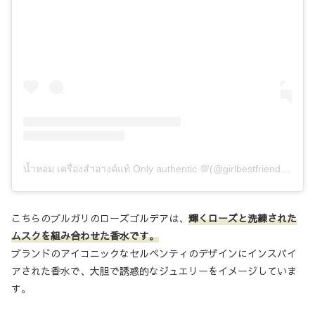
น้ำหอม เครื่องสำอางค์แท้ Only authentic 💯(@girlbestfriend.ss)がシェアした投稿
こちらのブルガリのローズゴルデアは、
輝くローズと洗練された
ムスクを組み合わせた香水です。
ブランドのアイコニックなセルペンティのデザインにインスパイ
アされた香水で、大胆で誘惑的なジュエリーをイメージしていま
す。