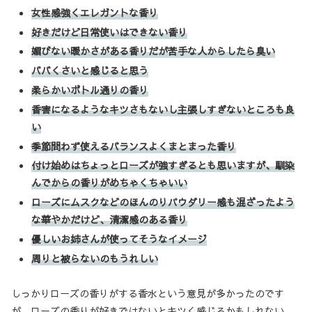
女性感強くエレガントな香り
好きだけど日常使いはできない香り
媚びない暖かさがある香りだが苦手な人からしたら臭い
ババくさいと感じると思う
柔らかいボトル通りの香り
香害になるようなキツさもないし主張しすぎないところも良
い
季節問わず使えるバランスよくまとまった香り
付け始めはちょっとローズが強すぎるとも思いますが、馴染
んでからの香りがめちゃくちゃいい
ローズにムスクなどのほんのりパウダリー感も混ざったよう
な華やかだけど、清潔感のある香り
優しいお姉さんが使ってそうなイメージ
周りと被らないのもうれしい
しっかりローズの香りがする香水という意見が多かったのです
が、ローズの香りが好きではないとキツく感じるかもしれない、