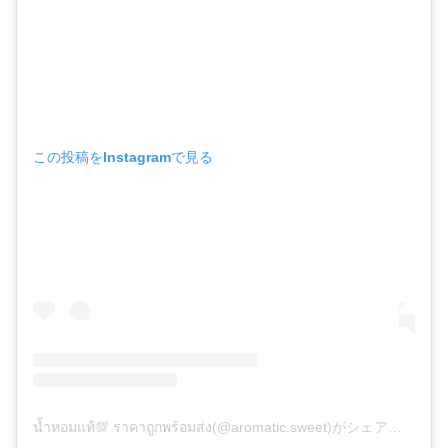
この投稿をInstagramで見る
น้ำหอมแท้💯 ราคาถูกพร้อมส่ง(@aromatic.sweet)がシェアした投稿