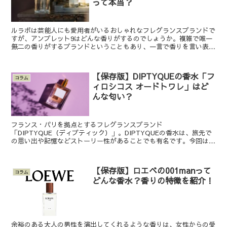
って本当？
ルラボは芸能人にも愛用者がいるおしゃれなフレグランスブランドで
すが、アンブレット9はどんな香りがするのでしょうか。複雑で唯一
無二の香りがするブランドということもあり、一言で香りを言い表す
のが難しい香水でもあります。そのため、匂いがしないとも...
【保存版】DIPTYQUEの香水「フ
コラム
ィロシコス オードトワレ」はど
んな匂い？
フランス・パリを拠点とするフレグランスブランド
「DIPTYQUE（ディプティック）」。DIPTYQUEの香水は、旅先で
の思い出や記憶などストーリー性があることでも有名です。今回は、
そんなDIPTYQUEの香水のなかから「フィロシコス オード...
【保存版】ロエベの001manって
コラム
どんな香水？香りの特徴を紹介！
余裕のある大人の男性を演出してくれるような香りは、女性からの受