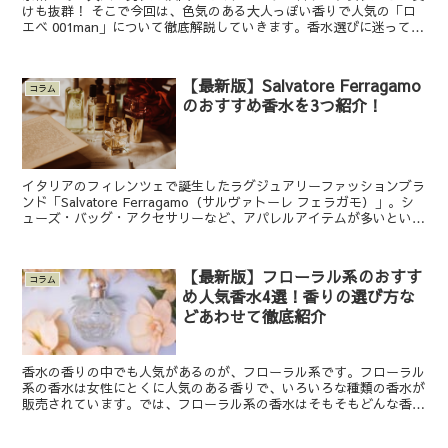
けも抜群！ そこで今回は、色気のある大人っぽい香りで人気の「ロ
エベ 001man」について徹底解説していきます。香水選びに迷ってい
る方は、ぜひ参考にしてみてくださいね。 ロエベの...
【最新版】Salvatore Ferragamo
コラム
のおすすめ香水を3つ紹介！
イタリアのフィレンツェで誕生したラグジュアリーファッションブラ
ンド「Salvatore Ferragamo（サルヴァトーレ フェラガモ）」。シ
ューズ・バッグ・アクセサリーなど、アパレルアイテムが多いという
印象のSalvatore Ferra...
【最新版】フローラル系のおすす
コラム
め人気香水4選！香りの選び方な
どあわせて徹底紹介
香水の香りの中でも人気があるのが、フローラル系です。フローラル
系の香水は女性にとくに人気のある香りで、いろいろな種類の香水が
販売されています。では、フローラル系の香水はそもそもどんな香り
がするのでしょうか。フローラル系の香りの香水の種類も、...