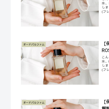
水、
しま
(フ
【
オードパルファム
R
こん
水、
しま
(フ
【
オードパルファム
解