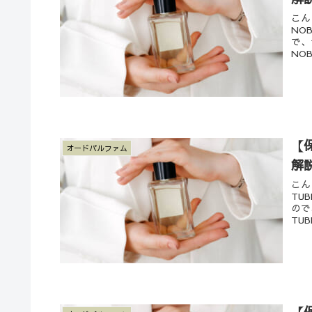
こん
NO
で、
NOB
【
オードパルファム
解
こん
TU
ので
TUB
【