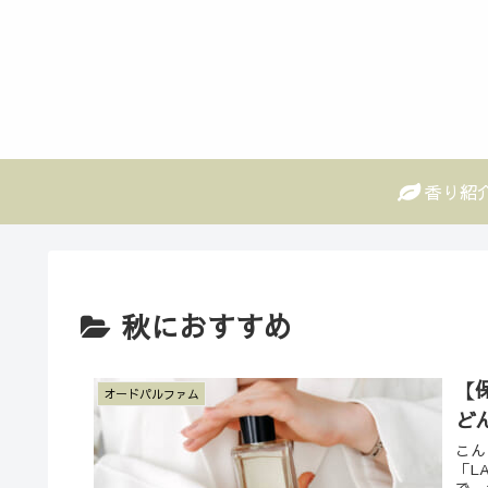
香り紹
秋におすすめ
【
オードパルファム
ど
こん
「L
で、