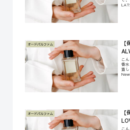
LA
【
オードパルファム
A
こん
香水
査し
New
【
オードパルファム
L
こん