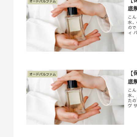
オードパルファム
底
こん
水、
ので
ィ パ
【保
オードパルファム
底
こん
水、
たの
ヴ サ