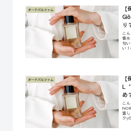
【
オードパルファム
Gi
り
こん
香水、
匂い
い！G
【保
オードパルファム
L
め
こん
NO
査し
ク)の