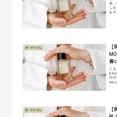
水、
した
ルチ
【保
オードトワレ
MO
春
こん
EA
のか
miu 
【
オードトワレ
B