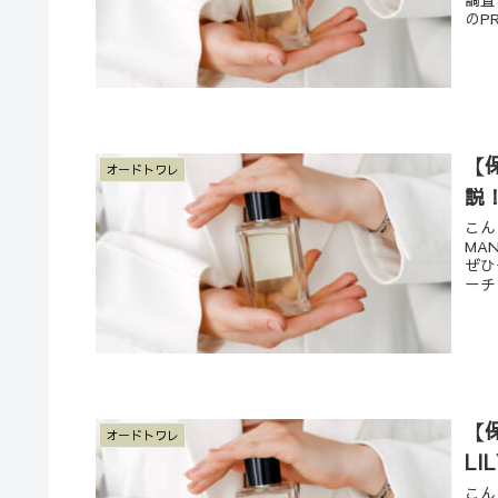
のPR
【
オードトワレ
説
こん
MA
ぜひ
ーチ
【
オードトワレ
L
こん