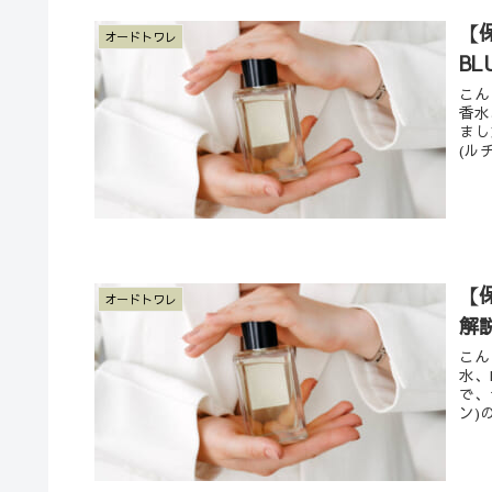
【
オードトワレ
B
こん
香水
まし
(ル
【
オードトワレ
解
こん
水、
で、
ン)の