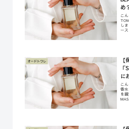
め
こん
TO
しま
ースト
【
オードトワレ
「
に
こん
香水
を調
MAS
【