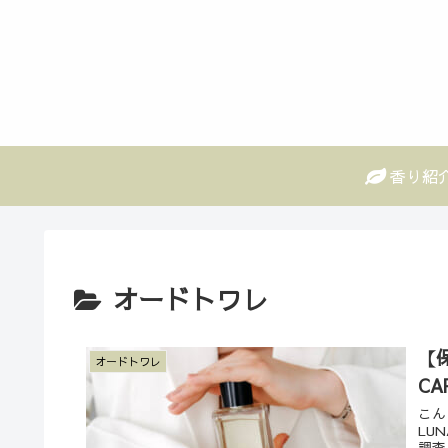
香り紹
オードトワレ
【保
オードトワレ
C
こん
LU
調査