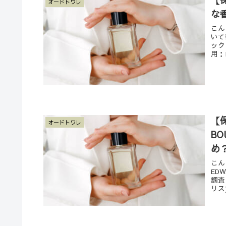
オードトワレ
な
こん
いて
ック
用：
【
オードトワレ
B
め
こん
ED
調査
リス)