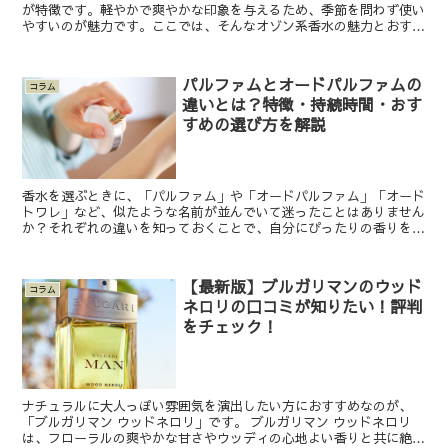
が特徴です。軽やかで爽やかな印象を与えるため、季節を問わず使い
やすいのが魅力です。ここでは、そんなオゾン系香水の魅力とおすす
めアイテムを詳しくご紹介いたします。 オゾン系香水とは...
パルファムとオードパルファムの
コラム
違いとは？特徴・持続時間・おす
すめの選び方を解説
香水を選ぶときに、「パルファム」や「オードパルファム」「オード
トワレ」など、似たような名前が並んでいて迷ったことはありません
か？それぞれの違いを知っておくことで、自分にぴったりの香りを選
びやすくなります。 この記事では、「パルファム」と「オ...
【最新版】ブルガリマンのウッド
コラム
ネロリの口コミが知りたい！評判
をチェック！
ナチュラルに大人っぽい雰囲気を演出したい方におすすめなのが、
「ブルガリマン ウッドネロリ」です。 ブルガリマン ウッドネロリ
は、フローラルの爽やかな甘さやウッディの心地よい香りと共に絶妙