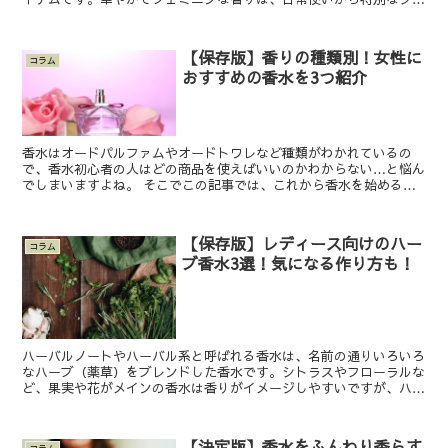
ンまで幅広く活躍します。 この記事では、そんなジルスチ...
【保存版】香りの種類別！女性に
コラム
おすすめの香水を3つ紹介
香水はオードパルファムやオードトワレなど種類がわかれているの
で、香水初心者の人はどの商品を使えばいいのかわからない…と悩ん
でしまいますよね。 そこでこの記事では、これから香水を始める女
性のために香りの種類別おすすめ香水を3つ紹介していきます...
【保存版】レディース向けのハー
コラム
ブ香水3選！気になる作り方も！
ハーバルノートやハーバル系と呼ばれる香水は、名前の通りいろいろ
なハーブ（薬草）をブレンドした香水です。シトラスやフローラルな
ど、果実や花がメインの香水は香りがイメージしやすいですが、ハー
ブを使ったハーバル系香水の香りはいまいちピンと来ない…...
【決定版】香水をふんわり香らす