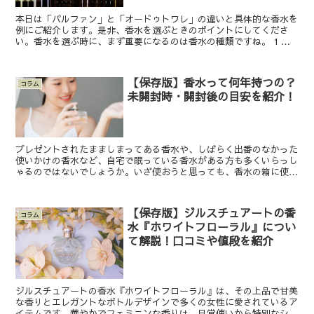
本日は「パルファン」と「オードゥトワレ」の違いと具体的な香水を
例にご紹介します。是非、香水を選ぶときのポイントにしてくださ
い。香水を選ぶ時に、まず重要になるのは香水の種類ですね。 1 パ
ルファン2 オードゥパルファン3 オードゥトワレ4 オ...
【保存版】香水って何年持つの？
コラム
未開封時・開封後の目安を紹介！
プレゼントされたまましまってある香水や、しばらく出番のなかった
使いかけの香水など、自宅で眠っている香水がある方も多くいらっし
ゃるのではないでしょうか。いざ使おうと思っても、香水の箱に使用
期限が書いていない場合、品質は大丈夫なのか気になります...
【保存版】ジルスチュアートの香
コラム
水『ホワイトフローラル』につい
て解説！口コミや値段を紹介
ジルスチュアートの香水『ホワイトフローラル』は、その上品で甘美
な香りとエレガントなボトルデザインで多くの女性に愛されているア
イテムです。華やかでフェミニンな香りは、日常使いから特別なシー