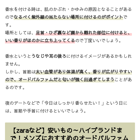
香水を付ける時は、肌のかぶれ・かゆみの原因となることがある
ので
なるべく紫外線の当たらない場所に付けるのがポイント
で
す。
場所としては、
足首・ひざ裏など顔から離れた部位に付けると、
いい香りがほのかに立ち上ってくる
ので丁度いいでしょう。
香水というと
うなじや耳の後ろ
に付けるイメージがあるかもしれ
ません。
しかし、首筋は
太い血管があり体温が高く、香りが広がりやすい
ので、
オードパルファムだと匂いが強く出過ぎてしまう
ことがあ
るのです。
夜のデートなどで「今日はしっかり香らせたい！」という日に
は、首筋や手首に付けるといいでしょう。
【zaraなど】安いもの～ハイブランドま
で！メンズにおすすめのオードパルファム