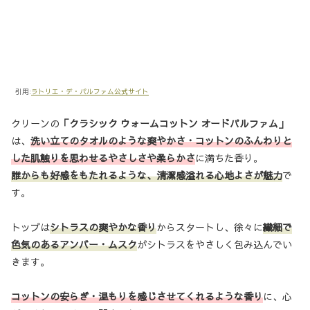
引用:
ラトリエ・デ・パルファム公式サイト
クリーンの
「クラシック ウォームコットン オードパルファム」
は、
洗い立てのタオルのような爽やかさ・コットンのふんわりと
した肌触りを思わせるやさしさや柔らかさ
に満ちた香り。
誰からも好感をもたれるような
、
清潔感溢れる心地よさが魅力
で
す。
トップは
シトラスの爽やかな香り
からスタートし、徐々に
繊細で
色気のあるアンバー・ムスク
がシトラスをやさしく包み込んでい
きます。
コットンの安らぎ・温もりを感じさせてくれるような香り
に、心