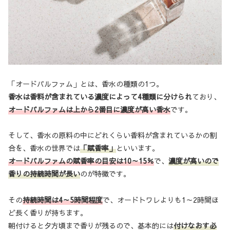
「オードパルファム」とは、香水の種類の1つ。
香水は香料が含まれている濃度によって4種類に分けられ
ており、
オードパルファムは上から2番目に濃度が高い香水
です。
そして、香水の原料の中にどれくらい香料が含まれているかの割
合を、香水の世界では
「賦香率」
といいます。
オードパルファムの賦香率の目安は10～15％
で、
濃度が高いので
香りの持続時間が長い
のが特徴です。
その
持続時間は4～5時間程度
で、オードトワレよりも1～2時間ほ
ど長く香りが持ちます。
朝付けると夕方頃まで香りが残るので、基本的には
付けなおす必