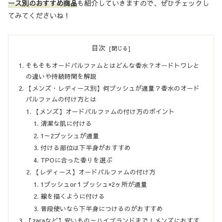
ース別のおすすめ商品
も紹介していきますので、ぜひチェックし
てみてくださいね！
目次
そもそもオードパルファムとはどんな香水？オードトワレと
の違いや持続時間を解説
【メンズ・レディース別】何プッシュが適量？香水のオード
パルファムの付け方とは
【メンズ】オードパルファムの付け方のポイント
清潔な肌に付ける
1～2プッシュが適量
付ける部位は下半身がおすすめ
TPOに合った香りを選ぶ
【レディース】オードパルファムの付け方
1プッシュor１プッシュ×2ヶ所が適量
線を描くように付ける
普段使いなら下半身につけるのがおすすめ
【zaraなど】安いもの～ハイブランドまで！メンズにおすす