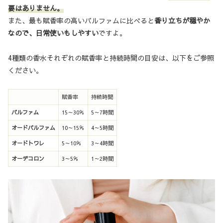
要はありません。
また、最も賦香率の高いパルファムに比べると
香り立ちが穏やか
なので、日常使いもしやすい
ですよ。
4種類の香水それぞれの賦香率と持続時間の目安は、以下をご参照
ください。
賦香率
持続時間
パルファム
15～30％
5～7時間
オードパルファム
10～15％
4～5時間
オードトワレ
5～10％
3～4時間
オーデコロン
3～5％
1～2時間