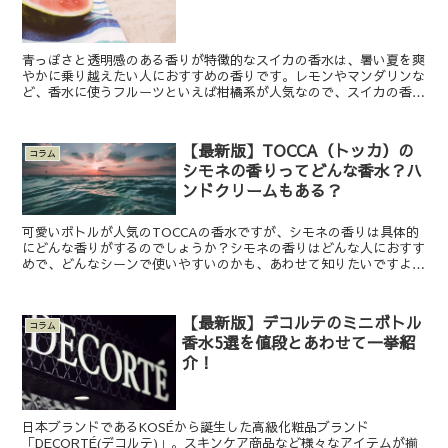
青っぽさと透明感のある香りが特徴的なスイカの香水は、暑い夏を爽
やかに乗り越えたい人におすすめの香りです。レモンやマンダリンな
ど、香水に使うフルーツといえば柑橘系が人気なので、スイカの香水
は使った事がないという人は多いはず。そこでこの記事では...
【最新版】TOCCA（トッカ）の
コラム
シモネの香りってどんな香水？ハ
ンドクリームもある？
可愛いボトルが人気のTOCCAの香水ですが、シモネの香りは具体的
にどんな香りがするのでしょうか？シモネの香りはどんな人におすす
めで、どんなシーンで使いやすいのかも、あわせて知りたいですよ
ね。香水の種類としてはオードパルファンに入るシモネの香...
【最新版】デコルテのミニボトル
コラム
香水5選を値段とあわせて一挙紹
介！
日本ブランドであるKOSÉから誕生した高級化粧品ブランド
「DECORTÉ(デコルテ)」。スキンケア商品など様々なアイテムが揃