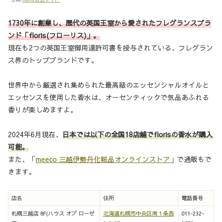
1730年に創業し、歴代の英国王室から愛されたフレグランスブラ
ンド「floris(フローリス)」。
現在も2つの英国王室御用達許可書を授与されている、フレグラン
ス界のトップブランドです。
世界中から厳選され集められた最高級のエッセンシャルオイルと
エッセンスを使用した香水は、オーセンティックで気品あふれる
香りが楽しめますよ。
2024年6月現在、
日本では以下の全国18店舗でflorisの香水が購入
可能。
また、「
meeco 三越伊勢丹化粧品オンラインストア
」で通販もで
きます。
店名
住所
電話番号
札幌三越店 8F(ハウス オブ ローゼ
北海道札幌市中央区南１条西
011-232-