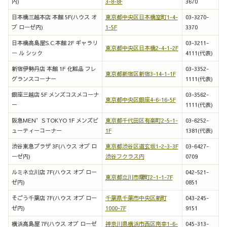
内)
3-8-8F
3670
日本橋三越本店 本館 5F(ハウス オ
東京都中央区日本橋室町1-4-
03-3270-
ブ ローゼ内)
1-5F
3370
日本橋髙島屋S.C.本館 2F ギャラリ
03-3211-
東京都中央区日本橋2-4-1-2F
ー ル シック
4111(代表)
新宿伊勢丹店 本館 1F 化粧品 フレ
03-3352-
東京都新宿区新宿3-14-1-1F
グランスコーナー
1111(代表)
銀座三越店 5F メンズコスメコーナ
03-3562-
東京都中央区銀座4-6-16-5F
ー
1111(代表)
阪急MEN’S TOKYO 1F メンズビ
東京都千代田区有楽町2-5-1-
03-6252-
ューティーコーナー
1F
1381(代表)
渋谷東急プラザ 3F(ハウス オブ ロ
東京都渋谷区道玄坂1-2-3-3F
03-6427-
ーゼ内)
渋谷フクラス内
0709
ルミネ立川店 7F(ハウス オブ ロー
042-521-
東京都立川市曙町2-1-1-7F
ゼ内)
0851
そごう千葉店 7F(ハウス オブ ロー
千葉県千葉市中央区新町
043-245-
ゼ内)
1000-7F
9151
横浜髙島屋 7F(ハウス オブ ローゼ
神奈川県横浜市西区南幸1-6-
045-313-