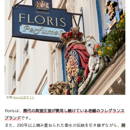
引用:
floris公式サイト
florisは、
歴代の英室王室が愛用し続けている老舗のフレグランス
ブランド
です。
また、290年以上積み重ねられた香水の伝統を引き継ぎながら、
時