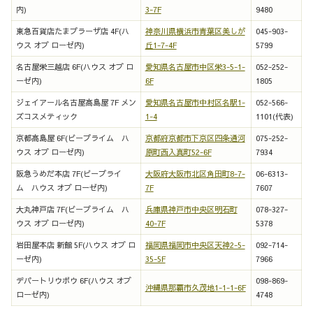
内)
3-7F
9480
東急百貨店たまプラーザ店 4F(ハ
神奈川県横浜市青葉区美しが
045-903-
ウス オブ ローゼ内)
丘1-7-4F
5799
名古屋栄三越店 6F(ハウス オブ ロ
愛知県名古屋市中区栄3-5-1-
052-252-
ーゼ内)
6F
1805
ジェイアール名古屋髙島屋 7F メン
愛知県名古屋市中村区名駅1-
052-566-
ズコスメティック
1-4
1101(代表)
京都髙島屋 6F(ビープライム ハ
京都府京都市下京区四条通河
075-252-
ウス オブ ローゼ内)
原町西入真町52-6F
7934
阪急うめだ本店 7F(ビープライ
大阪府大阪市北区角田町8-7-
06-6313-
ム ハウス オブ ローゼ内)
7F
7607
大丸神戸店 7F(ビープライム ハ
兵庫県神戸市中央区明石町
078-327-
ウス オブ ローゼ内)
40-7F
5378
岩田屋本店 新館 5F(ハウス オブ ロ
福岡県福岡市中央区天神2-5-
092-714-
ーゼ内)
35-5F
7966
デパートリウボウ 6F(ハウス オブ
098-869-
沖縄県那覇市久茂地1-1-1-6F
ローゼ内)
4748