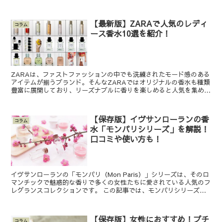
おすすめランキング 1. Diptyque（ディプテ...
【最新版】ZARAで人気のレディ
コラム
ース香水10選を紹介！
ZARAは、ファストファッションの中でも洗練されたモード感のある
アイテムが揃うブランド。そんなZARAではオリジナルの香水も種類
豊富に展開しており、リーズナブルに香りを楽しめると人気を集めて
います。 今回は、ZARAの香水の中で、特にレディ...
【保存版】イヴサンローランの香
コラム
水「モンパリシリーズ」を解説！
口コミや使い方も！
イヴサンローランの「モンパリ（Mon Paris）」シリーズは、そのロ
マンチックで魅惑的な香りで多くの女性たちに愛されている人気のフ
レグランスコレクションです。 この記事では、モンパリシリーズの
詳細な解説を通じて、その魅力的な香りや使い方に...
【保存版】女性におすすめ！プチ
コラム