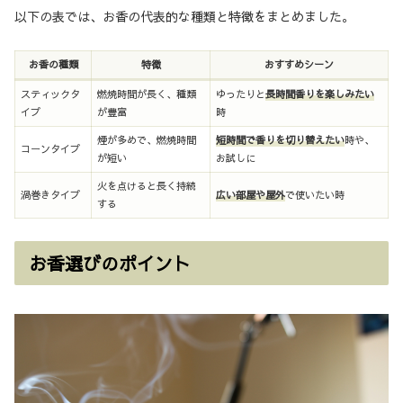
以下の表では、お香の代表的な種類と特徴をまとめました。
お香の種類
特徴
おすすめシーン
スティックタ
燃焼時間が長く、種類
ゆったりと
長時間香りを楽しみたい
イプ
が豊富
時
煙が多めで、燃焼時間
短時間で香りを切り替えたい
時や、
コーンタイプ
が短い
お試しに
火を点けると長く持続
渦巻きタイプ
広い部屋や屋外
で使いたい時
する
お香選びのポイント