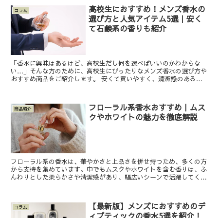
高校生におすすめ！メンズ香水の
コラム
選び方と人気アイテム5選｜安く
て石鹸系の香りも紹介
「香水に興味はあるけど、高校生だし何を選べばいいのかわからな
い…」そんな方のために、高校生にぴったりなメンズ香水の選び方や
おすすめ商品をご紹介します。 安くて買いやすく、清潔感のある香
りを中心にまとめているので、初めての香水選びにもぴったり...
フローラル系香水おすすめ｜ムス
商品紹介
クやホワイトの魅力を徹底解説
フローラル系の香水は、華やかさと上品さを併せ持つため、多くの方
から支持を集めています。中でもムスクやホワイトを含む香りは、ふ
んわりとした柔らかさや清潔感があり、幅広いシーンで活躍してくれ
ます。本記事では、フローラル系香水の魅力や選び方、おす...
【最新版】メンズにおすすめのデ
コラム
ィプティックの香水5選を紹介！