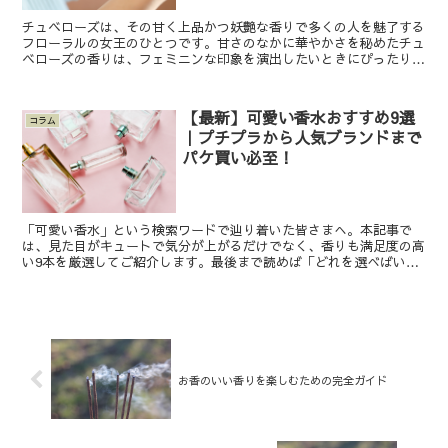
チュベローズは、その甘く上品かつ妖艶な香りで多くの人を魅了する
フローラルの女王のひとつです。甘さのなかに華やかさを秘めたチュ
ベローズの香りは、フェミニンな印象を演出したいときにぴったりで
す。今回は、チュベローズ香水の特徴や選び方、そしておす...
【最新】可愛い香水おすすめ9選
コラム
｜プチプラから人気ブランドまで
パケ買い必至！
「可愛い香水」という検索ワードで辿り着いた皆さまへ。本記事で
は、見た目がキュートで気分が上がるだけでなく、香りも満足度の高
い9本を厳選してご紹介します。最後まで読めば「どれを選べばいい
か分からない……」というお悩みが解決できます。 可愛い香...
お香のいい香りを楽しむための完全ガイド