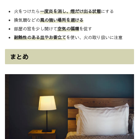
火をつけたら
一度炎を消し、煙だけ出る状態
にする
換気扇などの
風の強い場所を避ける
部屋の窓を少し開けて
空気の循環
を促す
耐熱性のある皿やお香立て
を使い、火の取り扱いに注意
まとめ