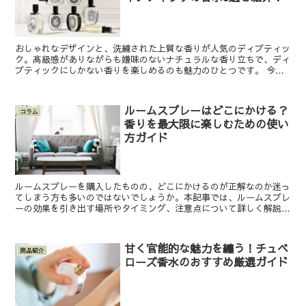
おしゃれなデザインと、洗練された上質な香りが人気のディプティッ
ク。高級感がありながらも嫌味のないナチュラルな香り立ちで、ディ
プティックにしかない香りを楽しめるのも魅力のひとつです。 今回
の記事では、そんなディプティックの香水の中から、メンズ...
ルームスプレーはどこにかける？
コラム
香りを最大限に楽しむための使い
方ガイド
ルームスプレーを購入したものの、どこにかけるのが正解なのか迷っ
てしまう方も多いのではないでしょうか。本記事では、ルームスプレ
ーの効果を引き出す場所やタイミング、注意点について詳しく解説し
ます。 ルームスプレーをかけるおすすめの場所 カーテン...
甘く官能的な魅力を纏う！チュベ
商品紹介
ローズ香水のおすすめ厳選ガイド