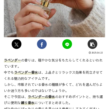
2025.04.22
ラベンダー
の香りは、穏やかな気分をもたらしてくれるといわれ
ています。
中でも
ラベンダー香水
は、上品さとリラックス効果を両立させて
くれる魅力的なアイテムです。
しかし、市販されている香水の種類が多くて、どれを選んだらよ
いか迷う方も多いのではないでしょうか。
そこで今回は、
ラベンダーの香水
のおすすめポイントと、持ち運
びに便利な
練り香水
についてまとめました。
ぜひ自分にぴったりの香りを見つける参考にしてみてください。