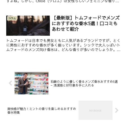
すよね。しかし、Chloé（クロエ）は女性らしいフェミニンな香りの
香水・フレグランスアイテムも多いです。 そこで...
【最新版】トムフォードでメンズ
コラム
におすすめな香水5選！口コミも
あわせて紹介
トムフォードは日本でも男女ともに人気があるブランドですが、とく
に男性におすすめな香水が多く揃っています。シックで大人っぽいト
ムフォードのメンズ向け香水は、どんな香りが多いのでしょうか。ブ
ランドの特徴もおさえておけば、香水選びの際にも役に立ち...
石鹸のように優しく香るメンズ香水おすすめ5選
– 清潔感と好印象を手に入れる
爽快感が魅力！ミントの香りを楽しめるおすすめ
香水特集