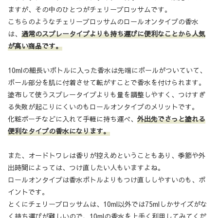
ますが、その中のひとつがチェリーブロッサムです。
こちらのようなチェリーブロッサムのロールオンタイプの香水
は、
通常のスプレータイプよりも持ち運びに便利なことから人気
が高い商品です。
10mlの細長いボトルに入った香水は先端にボールがついていて、
ボール部分を肌に付着させて転がすことで香水を付けられます。
塗布して使うスプレータイプよりも量を調整しやすく、つけすぎ
る失敗が起こりにくいのもロールオンタイプのメリットです。
化粧ポーチなどに入れて手軽に持ち運べ、
外出先でさっと
塗れる
便利なタイプの香水になります。
また、オードトワレは香りが控えめということもあり、季節や外
出時間によっては、つけ直したい人もいますよね。
ロールオンタイプは香水ボトルよりもつけ直ししやすいのも、ポ
イントです。
とくにチェリーブロッサムは、10ml以外では75mlしかサイズがな
く持ち運びが難しいので、10mlの香水を上手く利用してみてくだ