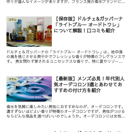
作りが盛んなイメージがありますが、フランス発の香水ブランドには
どんなものがあるのでしょうか。そもそもフランスでは歴史...
【保存版】ドルチェ&ガッバーナ
コラム
「ライトブルー オードトワレ」
について解説！口コミも紹介
ドルチェ＆ガッバーナの「ライトブルー オードトワレ」は、地中海
の風を感じさせる爽やかでフレッシュな香りが特徴のフレグランスで
す。 男女問わず愛されるユニセックスな香りで、特に夏やリゾート
地での使用にぴったりなフレグランスとして人気を集めてい...
【最新版】メンズ必見！年代別人
コラム
気オーデコロン3選とあわせてお
すすめの付け方を紹介
香水を気軽に楽しみたい男性におすすめなのが、オーデコロンです。
濃すぎないほどよい香りが特徴のオーデコロンですが、男性がつける
ならどんな商品を選べばいいのでしょうか。オーデコロンには女性向
と男性向きがあり、どれを選べばいいのか悩む人も多いです...