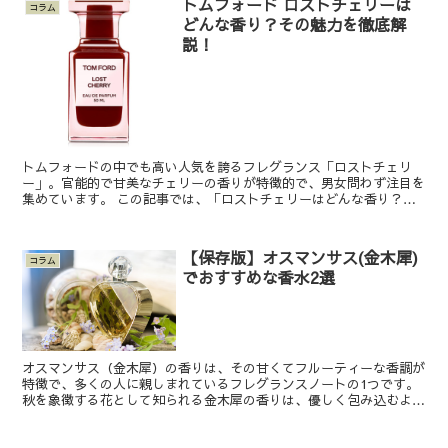
トムフォード ロストチェリーは
コラム
どんな香り？その魅力を徹底解
説！
トムフォードの中でも高い人気を誇るフレグランス「ロストチェリ
ー」。官能的で甘美なチェリーの香りが特徴的で、男女問わず注目を
集めています。 この記事では、「ロストチェリーはどんな香り？」
という疑問にお答えしながら、香りの構成やおすすめの使い方...
【保存版】オスマンサス(金木犀)
コラム
でおすすめな香水2選
オスマンサス（金木犀）の香りは、その甘くてフルーティーな香調が
特徴で、多くの人に親しまれているフレグランスノートの1つです。
秋を象徴する花として知られる金木犀の香りは、優しく包み込むよう
な温かみと、どこか懐かしい雰囲気を醸し出します。 こ...