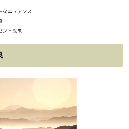
ーなニュアンス
感
セント効果
果