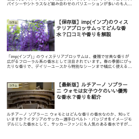
パイシーやシトラスなど組み合わせのバリエーションが多いのも人気
の理由。 最近はムスク系のウッディ香水が人気で、モダン...
【保存版】imp(インプ)のウィス
コラム
テリアブロッサムってどんな香
水？口コミや香りを解説
「imp(インプ)」のウィステリアブロッサムは、優雅で甘美な香りが
広がるフローラル系の香水として注目されています。春の季節にぴっ
たりな香りで、デイリーユースから特別なシーンまで幅広く使えるフ
レグランスです。 この記事では、ウィステリアブロッ...
【最新版】ルチアーノ ソプラー
コラム
ニ ウォモは女子ウケのいい優秀
な香水？香りを紹介
ルチアーノ ソプラーニ ウォモとはどんな香りの香水なのか、知って
いますか？イタリアのサッカー選手ロベルト・バッジオをイメージモ
デルにした香水として、サッカーファンにも人気のある香水ですが、
具体的な香りは知らない人もいますよね。隠れた名香は、...