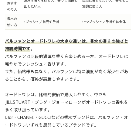
濃厚な香りを好む人、香りで個性を
自然に香らせたい人、香水を日
おすす
出したい人
常的に使う人
めの人
香水の
1プッシュ／首元や手首
1〜2プッシュ／手首や体全体
使い方
パルファンとオードトワレの大きな違いは、香水の香りの強さと
持続時間です
。
パルファンは比較的濃厚な香りを楽しめる一方、オードトワレは
軽やかでフレッシュに香ります。
また、価格帯も異なり、パルファンは特に濃度が高く希少性があ
ることから、価格が高騰しやすいです。
オードトワレは、比較的安価で購入しやすく、中でも
JILLSTUART・プラダ・ジョーマローンがオードトワレの香水を
多く取り扱っています。
DIor・CHANEL・GUCCIなどの香水ブランドは、パルファン・オ
ードトワレいずれも展開しているブランドです。