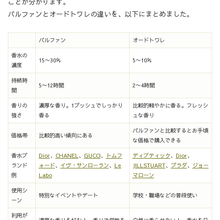
ことが分かります。
パルファンとオードトワレの違いを、以下にまとめました。
パルファン
オードトワレ
香水の
15〜30％
5〜10％
濃度
持続時
5〜12時間
2〜4時間
間
香りの
濃厚な香り。1プッシュでしっかり
比較的軽やかに香る。フレッシ
強さ
香る
ュな香り
パルファンと比較するとお手頃
価格帯
比較的高い傾向にある
な価格で購入できる
香水ブ
Dior
、
CHANEL
、
GUCCI
、
トムフ
ディブティック
、
Dior
、
ランド
ォード
、
イヴ・サンローラン
、
Le
JILLSTUART
、
プラダ
、
ジョー
例
Labo
マローン
使用シ
特別なイベントやデート
学校・職場などの普段使い
ーン
利用が