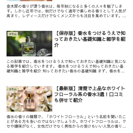
金木犀の香りが漂う香水は、毎年秋になると多くの人々を魅了しま
す。しかし近年では、秋だけでなく通年で楽しめる香りとして人気が
高まり、レディースだけでなくメンズからも注目を集めています。そ
こで本記事では、プチプラ価格の金木犀香水からおすすめのラ...
【保存版】香水をつけるうえで知
コラム
っておきたい基礎知識と雑学を紹
介
この記事では、香水をつけるうえで知っておきたい基礎知識と気にな
る雑学を紹介していきます。 香水をつけるうえで知っておきたい基
礎知識と雑学を紹介 知っておきたい香水の基礎知識 まず、香水をつ
けるうえで知っておいてほしい基礎知識は以下の3つです...
【最新版】清楚で上品なホワイト
コラム
フローラル系の香水3選！口コミ
も併せて紹介
香水の香りの種類で、「ホワイトフローラル」という名前を聞いたこ
とがある方も多いのではないでしょうか。ホワイトフローラルは、ク
セや嫌味がなく、女性だけでなく男性からの受けもいい人気の香りで
す。 本記事では、そんな人気の香りであるホワイトフロー...