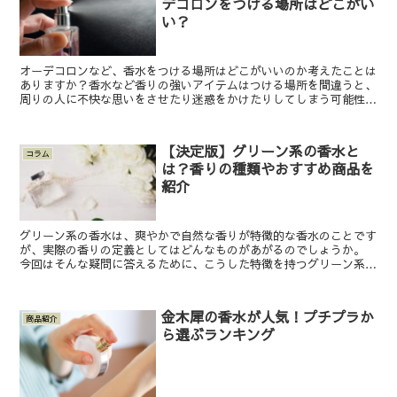
デコロンをつける場所はどこがい
い？
オーデコロンなど、香水をつける場所はどこがいいのか考えたことは
ありますか？香水など香りの強いアイテムはつける場所を間違うと、
周りの人に不快な思いをさせたり迷惑をかけたりしてしまう可能性
も。 そこでこの記事では、オーデコロンなど香水を使う人の...
【決定版】グリーン系の香水と
コラム
は？香りの種類やおすすめ商品を
紹介
グリーン系の香水は、爽やかで自然な香りが特徴的な香水のことです
が、実際の香りの定義としてはどんなものがあがるのでしょうか。
今回はそんな疑問に答えるために、こうした特徴を持つグリーン系の
香水の種類やおすすめ商品について、詳しくご紹介します。...
金木犀の香水が人気！プチプラか
商品紹介
ら選ぶランキング