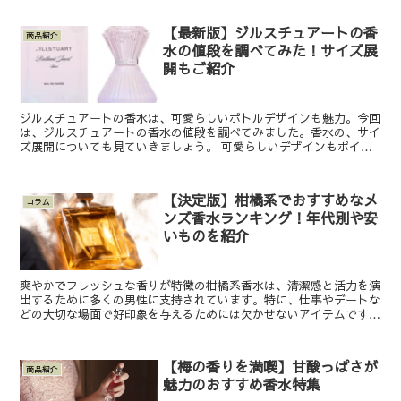
【最新版】ジルスチュアートの香
商品紹介
水の値段を調べてみた！サイズ展
開もご紹介
ジルスチュアートの香水は、可愛らしいボトルデザインも魅力。今回
は、ジルスチュアートの香水の値段を調べてみました。香水の、サイ
ズ展開についても見ていきましょう。 可愛らしいデザインもポイン
ト！ジルスチュアートの香水が話題 この投稿をInsta...
【決定版】柑橘系でおすすめなメ
コラム
ンズ香水ランキング！年代別や安
いものを紹介
爽やかでフレッシュな香りが特徴の柑橘系香水は、清潔感と活力を演
出するために多くの男性に支持されています。特に、仕事やデートな
どの大切な場面で好印象を与えるためには欠かせないアイテムです。
この記事では、柑橘系のおすすめメンズ香水を年代別にラ...
【梅の香りを満喫】甘酸っぱさが
商品紹介
魅力のおすすめ香水特集