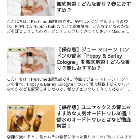
徹底解説！どんな香り？春におす
すめ？
こんにちは！Perfumed編集部です。今回はメゾン マルジェラの香
水、REPLICA Bubble Bathについて徹底解説！どんな匂いなのかな
どを調査しましたので、ぜひチェックしてみてください！Maison
Margiela (メゾン ...
【保存版】ジョー マローン ロン
オーデコロン
ドンの香水「Poppy & Barley
Cologne」を徹底解説！どんな香
り？春におすすめ？
こんにちは！Perfumed編集部です。今回はジョー マローン ロンド
ンの香水、Poppy & Barley Cologneについて徹底解説！どんな匂い
なのかなどを調査しましたので、ぜひチェックしてみてください！
JO MALONE LOND...
【保存版】ユニセックスの春にお
オードトワレ
すすめな人気オードトワレ30選！
香水のオードトワレとはなど徹底
解説！
季節が変わると、香水もその季節にあった香りのものが欲しくなりま