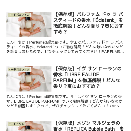
イ)のL‘INTERDIT(ランテルディ...
【保存版】パルファム ドゥ ラ バ
オードパルファム
スティードの香水「Éclatant」を
徹底解説！どんな香り？春におす
すめ？
こんにちは！Perfumed編集部です。今回はパルファム ドゥ ラ バス
ティードの香水、Éclatantについて徹底解説！どんな匂いなのかなど
を調査しましたので、ぜひチェックしてみてください！PARFUMS
DE LA BASTIDE (パ...
【保存版】イヴ サン ローランの
オードパルファム
香水「LIBRE EAU DE
PARFUM」を徹底解説！どんな
香り？夏におすすめ？
こんにちは！Perfumed編集部です。今回はイヴ サン ローランの香
水、LIBRE EAU DE PARFUMについて徹底解説！どんな匂いなのか
などを調査しましたので、ぜひチェックしてみてください！YVES
SAINT LAURENT (...
【保存版】メゾン マルジェラの
オードトワレ
香水「REPLICA Bubble Bath」を