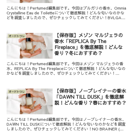
こんにちは！Perfumed編集部です。今回はブルガリの香水、Omnia
Crystalline Eau de Toiletteについて徹底解説！どんな匂いなのかな
どを調査しましたので、ぜひチェックしてみてください！BVLGARI
(ブルガ...
【保存版】メゾン マルジェラの
オードトワレ
香水「REPLICA By The
Fireplace」を徹底解説！どんな
香り？冬におすすめ？
こんにちは！Perfumed編集部です。今回はメゾン マルジェラの香
水、REPLICA By The Fireplaceについて徹底解説！どんな匂いなの
かなどを調査しましたので、ぜひチェックしてみてください！
Maison Margiela ...
【保存版】ノーブレイナーの香水
オードトワレ
「DAWN TILL DUSK」を徹底解
説！どんな香り？春におすすめ？
こんにちは！Perfumed編集部です。今回はノーブレイナーの香水、
DAWN TILL DUSKについて徹底解説！どんな匂いなのかなどを調査
しましたので、ぜひチェックしてみてください！NO BRAINER (ノ
ーブレイナー)のDAWN TI...