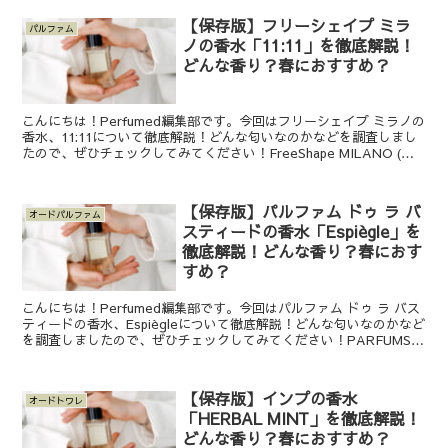
【保存版】フリーシェイプ ミラ
パルファム
ノの香水「11:11」を徹底解説！
どんな香り？春におすすめ？
こんにちは！Perfumed編集部です。今回はフリーシェイプ ミラノの
香水、11:11について徹底解説！どんな匂いなのかなどを調査しまし
たので、ぜひチェックしてみてください！FreeShape MILANO (フ
リーシェイプ ミラノ)の11...
【保存版】パルファム ドゥ ラ バ
オードパルファム
スティードの香水「Espiègle」を
徹底解説！どんな香り？春におす
すめ？
こんにちは！Perfumed編集部です。今回はパルファム ドゥ ラ バス
ティードの香水、Espiègleについて徹底解説！どんな匂いなのかなど
を調査しましたので、ぜひチェックしてみてください！PARFUMS
DE LA BASTIDE (パ...
【保存版】インプの香水
オードトワレ
「HERBAL MINT」を徹底解説！
どんな香り？春におすすめ？