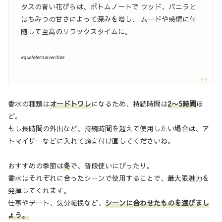
タスの青い花びらは、ボトムノートで ウッド、バニラと
はちみつの甘さによって深みを増し、 ムードや感情に付
随して至高のリラックスタイムに。
equaleternalverities
香水の種類は
オードトワレ
になるため、持続時間は
2〜5時間
ほ
ど。
もし長時間の外出など、持続時間を超えて使用したい場合は、ア
トマイザーなどに入れて適宜付け直してくださいね。
おすすめの季節は
冬
で、普段使いにぴったり。
香水はそれぞれに合ったシーンで使用することで、最大限魅力を
発揮してくれます。
仕事やデート、気分転換など、
シーンに合わせたものを選びまし
ょう。