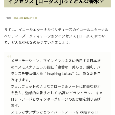
インセンス [ロータス])ってどんな香水？
引用：
equaleternalverities
まずは、イコールエターナルベリティーズのイコールエターナル
ベリティーズ メディテーションインセンス [ロータス]につい
て、どんな香水なのか見ていきましょう。
メディテーション、マインドフルネスに活用する日本初
のコスモスナチュラル認証「寝香水」美しさ、調和、バ
ランスを兼ね備えた“Inspiring Lotus”は、あなたを包
み守ります。
ヴェルヴェットのようなフローラルノートは甘美な魅力
を放ち、魅惑的な香りとして 名高いイランイラン、 キャ
ロットシードとウィンターグリーンの架け橋を創りあげ
ます。
スミレとサンザシとともにハートノートを 構成するロー