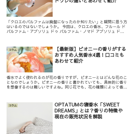
トワレの違いとあわせて紹介
「クロエのパルファムは廃盤になったのか知りたい」と疑問に思う方
はいるのではないでしょうか。 今回は、クロエの香水、フルール ド
パルファム・アブソリュ ドゥ パルファム・ノマド アブソリュ ドゥ
パルファムについて解説します。香水は廃盤して...
【最新版】ピオニーの香りがする
コラム
おすすめ人気香水4選！口コミも
あわせて紹介
香水でよく使われるのが花の香りですが、ピオニーとはどんな花のこ
となのでしょうか。ピオニーの香りと書かれていても、具体的に香り
を想像するのは難しいですよね。同じ花でも、花の種類によって香り
は全く違ってきます。では、ピオニーとはそもそもどんな香...
OPTATUMの寝香水「SWEET
コラム
DREAMS」とは？香りの特徴や
現在の販売状況を解説