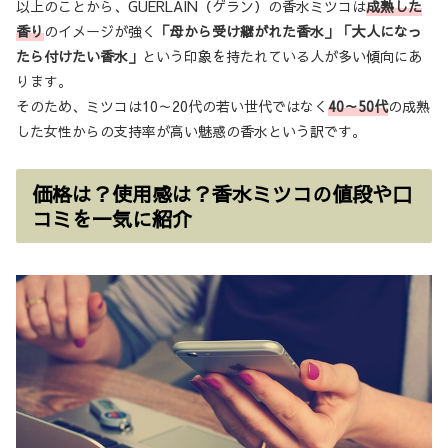
以上のことから、GUERLAIN（ゲラン）の香水ミツコは
成熟した
香り
のイメージが強く
「母から受け継がれた香水」「大人になっ
たら付けたい香水」
という印象を持たれている人が多い傾向にあ
ります。
そのため、ミツコは10～20代の若い世代ではなく
40～50代
の成熟
した女性からの支持率が高い魅惑の香水という訳です。
価格は？使用感は？香水ミツコの値段や口
コミを一気に紹介