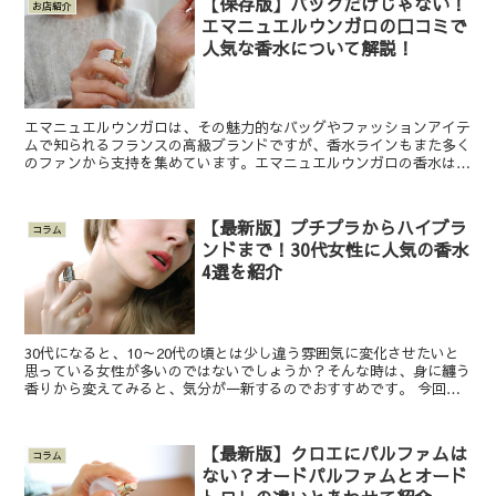
【保存版】バックだけじゃない！
お店紹介
エマニュエルウンガロの口コミで
人気な香水について解説！
エマニュエルウンガロは、その魅力的なバッグやファッションアイテ
ムで知られるフランスの高級ブランドですが、香水ラインもまた多く
のファンから支持を集めています。エマニュエルウンガロの香水は、
エレガントでありながら個性的な香りが特徴で、口コミでも...
【最新版】プチプラからハイブラ
コラム
ンドまで！30代女性に人気の香水
4選を紹介
30代になると、10～20代の頃とは少し違う雰囲気に変化させたいと
思っている女性が多いのではないでしょうか？そんな時は、身に纏う
香りから変えてみると、気分が一新するのでおすすめです。 今回
は、30代女性に人気の香水をピックアップしてご紹介し...
【最新版】クロエにパルファムは
コラム
ない？オードパルファムとオード