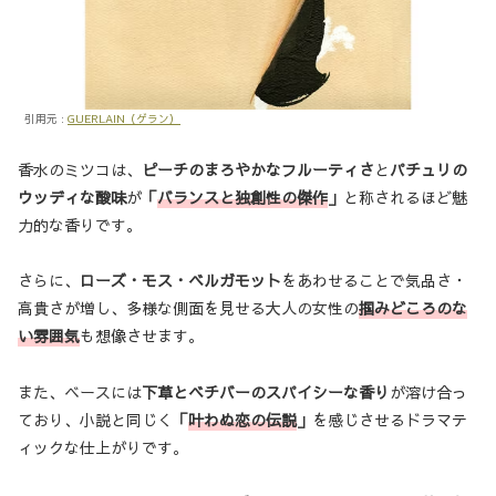
引用元 :
GUERLAIN（ゲラン）
香水のミツコは、
ピーチのまろやかなフルーティさ
と
パチュリの
ウッディな酸味
が
「
バランスと独創性の傑作
」
と称されるほど魅
力的な香りです。
さらに、
ローズ・モス・ベルガモット
をあわせることで気品さ・
高貴さが増し、多様な側面を見せる大人の女性の
掴みどころのな
い雰囲気
も想像させます。
また、ベースには
下草とベチバーのスパイシーな香り
が溶け合っ
ており、小説と同じく
「
叶わぬ恋の伝説
」
を感じさせるドラマテ
ィックな仕上がりです。