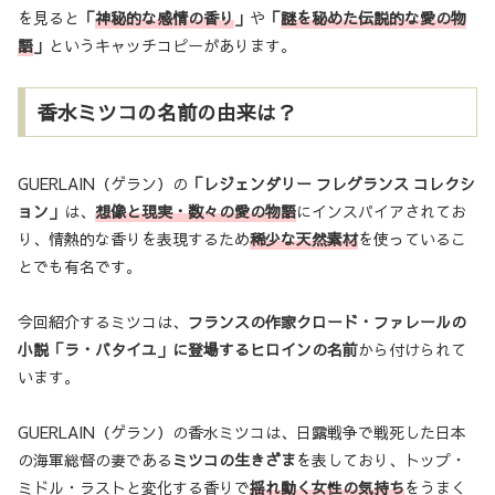
を見ると
「
神秘的な感情の香り
」
や
「
謎を秘めた伝説的な愛の物
語
」
というキャッチコピーがあります。
香水ミツコの名前の由来は？
GUERLAIN（ゲラン）の
「レジェンダリー フレグランス コレクシ
ョン」
は、
想像と現実・数々の愛の物語
にインスパイアされてお
り、情熱的な香りを表現するため
稀少な天然素材
を使っているこ
とでも有名です。
今回紹介するミツコは、
フランスの作家クロード・ファレールの
小説「ラ・バタイユ」に登場するヒロインの名前
から付けられて
います。
GUERLAIN（ゲラン）の香水ミツコは、日露戦争で戦死した日本
の海軍総督の妻である
ミツコの生きざま
を表しており、トップ・
ミドル・ラストと変化する香りで
揺れ動く女性の気持ち
をうまく