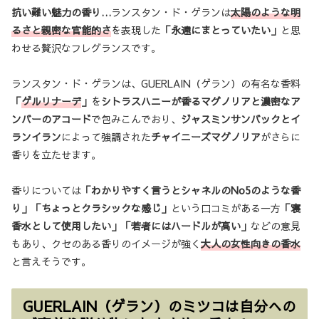
抗い難い魅力の香り…
ランスタン・ド・ゲランは
太陽のような明
るさと親密な官能的さ
を表現した
「永遠にまとっていたい」
と思
わせる贅沢なフレグランスです。
ランスタン・ド・ゲランは、GUERLAIN（ゲラン）の有名な香料
「
ゲルリナーデ
」
を
シトラスハニーが香るマグノリアと濃密なア
ンバーのアコード
で包みこんでおり、
ジャスミンサンバックとイ
ランイラン
によって強調された
チャイニーズマグノリア
がさらに
香りを立たせます。
香りについては
「わかりやすく言うとシャネルのNo5のような香
り」「ちょっとクラシックな感じ」
という口コミがある一方
「寝
香水として使用したい」「若者にはハードルが高い」
などの意見
もあり、クセのある香りのイメージが強く
大人の女性向きの香水
と言えそうです。
GUERLAIN（ゲラン）のミツコは自分への