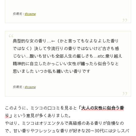
引用元 :
@cosme
典型的な女の香り…←（かと言ってもなよなよした香り
ではなく）決して今流行りの香りではないけど古さも感
じない…酸いも甘いも全部人生の厳しさも…etc.乗り越え
精神的に自立したかっこいい女性が纏ったら似合うなと
思いました いつか私も纏いたい香りです
引用元 :
@cosme
このように、ミツコの口コミを見ると
「
大人の女性に似合う香
り
」
という意見が多くありました。
やはり、ミツコはオリエンタルで高級感のある香りが自慢なの
で、甘い香りやフレッシュな香りが好きな20～30代には少しスパ