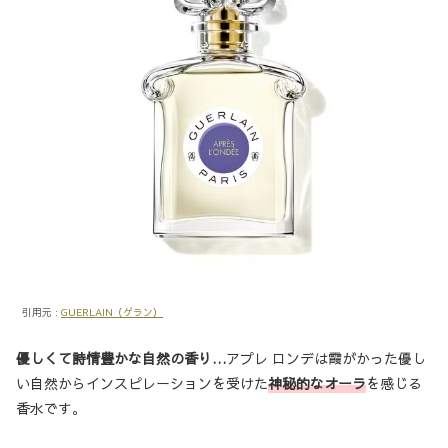
引用元 :
GUERLAIN（ゲラン）
優しくて詩情豊かな自然の香り…
アプレ ロンデは霞がかった優し
い自然からインスピレーションを受けた
神秘的なオーラ
を感じる
香水です。