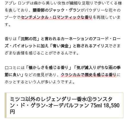
アプレ ロンデは森から美しい女性が繊細な足取りで歩いてくる様
を表しており、
調香師のジャック・ゲラン
がパウダリーな花々の
ブーケで
センチメンタル・ロマンティックな香り
を再現していま
す。
香りは
「沈黙の花」と言われるカーネーションのアコード・ロー
ズ・バイオレットに加え「青い黄金」と称されるアイリス
でさま
ざまな表情を感じることができるんです。
口コミには
「懐かしさを感じる香り」「気が滅入りがちな雨の季
節に良い」
などの意見があり、
クラシカルで歴史を感じる香り
に
ホッとするという人が多いようですよ。
ミツコ以外のレジェンダリー香水③ランスタ
ン・ド・ゲラン-オーデパルファン 75ml 18,590
円