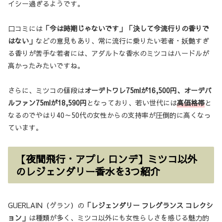
イシー過ぎるようです。
口コミには
「今は時期じゃないです」「決して今流行りの香りで
はない」
などの意見もあり、常に流行に乗りたい若者・妖艶すぎ
る香りが苦手な若者には、アダルトな香水のミツコはハードルが
高かったみたいですね。
さらに、ミツコの値段は
オーデトワレ75mlが16,500円、オーデパ
ルファン75mlが18,590円
となっており、若い世代には
高価格帯
と
なるのでやはり40～50代の女性からの支持率が圧倒的に高くなっ
ています。
【夜間飛行・アプレ ロンデ】ミツコ以外
のレジェンダリー香水を3つ紹介
GUERLAIN（ゲラン）の
「レジェンダリー フレグランス コレクシ
ョン」
は種類が多く、ミツコ以外にも女性らしさを感じる魅力的