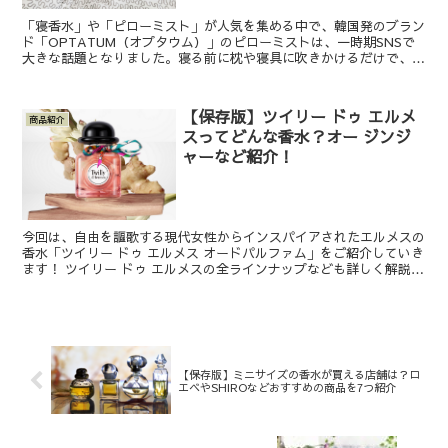
「寝香水」や「ピローミスト」が人気を集める中で、韓国発のブラン
ド「OPTATUM（オプタウム）」のピローミストは、一時期SNSで
大きな話題となりました。寝る前に枕や寝具に吹きかけるだけで、ま
るで夢の中にいるようなリラックス空間を演出してくれ...
【保存版】ツイリー ドゥ エルメ
商品紹介
スってどんな香水？オー ジンジ
ャーなど紹介！
今回は、自由を謳歌する現代女性からインスパイアされたエルメスの
香水「ツイリー ドゥ エルメス オードパルファム」をご紹介していき
ます！ ツイリー ドゥ エルメスの全ラインナップなども詳しく解説し
ていきますので、気になっていた方はぜひチェック...
【保存版】ミニサイズの香水が買える店舗は？ロ
エベやSHIROなどおすすめの商品を7つ紹介