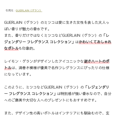
引用元 :
GUE
RLAIN（ゲ
ラン）
GUERLAIN（ゲラン）のミツコは愛に生きた女性を表した大人っ
ぽい香りが魅力の香水です。
また、香りだけではなくミツコなどGUERLAIN（ゲラン）の
「レ
ジェンダリー フレグランス コレクション」
は
かわいくておしゃれ
なボトル
も印象的。
レイモン・ゲランがデザインしたアイコニックな
逆さハートのボ
トル
は、渦巻き模様が優美で名作フレグランスにぴったりの仕様
になっています。
このように、ミツコなどGUERLAIN（ゲラン）の
「レジェンダリ
ー フレグランス コレクション」
は特別感が強い香水なので、自分
へのご褒美や大切な人へのプレゼントにもおすすめです。
また、デザイン性の高いボトルはインテリアにも馴染むので、玄