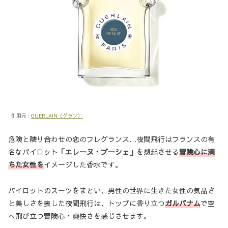
引用元 :
GUERLAIN（ゲラン）
危険と隣り合わせの恋のフレグランス…夜間飛行はフランスの有
名なパイロット
「エレーヌ・ブーシェ」
を想起させる
冒険心に満
ちた女性を
イメージした香水です。
パイロットのスーツをまとい、男性の世界に生きた女性の気品さ
と美しさを表した夜間飛行は、トップに香り立つ
ガルバナム
で空
へ飛び立つ冒険心・爽快さを感じさせます。