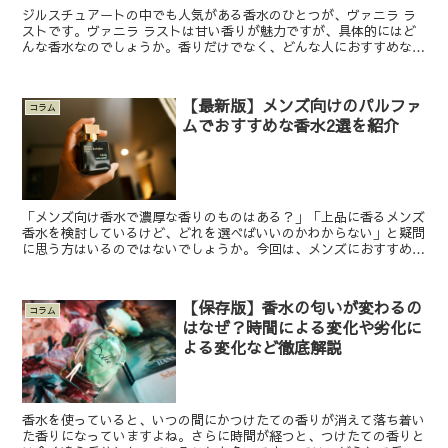
ジルスチュアートの中でも人気がある香水のひとつが、ヴァニラ ラ
ストです。ヴァニラ ラストは甘い香りが魅力ですが、具体的にはど
んな香水なのでしょうか。香りだけでなく、どんな人におすすめなの
かも知りたいですよね。それだけではなく、甘くて魅力的な...
【最新版】メンズ向けのパルファ
コラム
ムでおすすめな香水2選を紹介
「メンズ向け香水で濃厚な香りのものはある？」「上品に香るメンズ
香水を検討しているけど、どれを選べばいいのかわからない」と疑問
に思う方はいるのではないでしょうか。今回は、メンズにおすすめの
パルファム香水について解説します。さまざまなブランド香...
【保存版】香水の匂いが変わるの
コラム
はなぜ？時間による変化や劣化に
よる変化など徹底解説
香水を使っていると、いつの間にかつけたての香りが消えて落ち着い
た香りになっていますよね。さらに時間が経つと、つけたての香りと