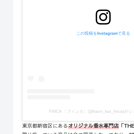
この投稿をInstagramで見る
FINCA 〔フィンカ〕(@kaori_bar_finca
東京都新宿区にある
オリジナル香水専門店
「TH