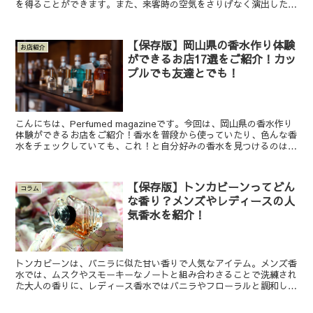
を得ることができます。また、来客時の空気をさりげなく演出したい
ときにも便利です。この記事では、「お香で部屋をいい匂い...
【保存版】岡山県の香水作り体験
お店紹介
ができるお店17選をご紹介！カッ
プルでも友達とでも！
こんにちは、Perfumed magazineです。今回は、岡山県の香水作り
体験ができるお店をご紹介！香水を普段から使っていたり、色んな香
水をチェックしていても、これ！と自分好みの香水を見つけるのは難
しいですよね。なかなか自分が好きな香りの...
【保存版】トンカビーンってどん
コラム
な香り？メンズやレディースの人
気香水を紹介！
トンカビーンは、バニラに似た甘い香りで人気なアイテム。メンズ香
水では、ムスクやスモーキーなノートと組み合わさることで洗練され
た大人の香りに、レディース香水ではバニラやフローラルと調和し、
優雅で魅惑的な香りを演出します。 この記事では、そんな...