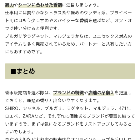
続力
や
シーンに合わせた香調
に注目しましょう。
仕事用には爽やかなシトラス系や軽めのウッディ系、プライベー
ト用にはもう少し甘めやスパイシーな香調を選ぶなど、オン・オ
フで使い分けると便利です。
ブルガリやラグネット、マルジェラからは、ユニセックス対応の
アイテムも多く発売されているため、パートナーと共有したい方
にもおすすめです。
■まとめ
香水販売店を選ぶ際は、
ブランドの特徴
や
店舗の品揃え
を把握し
ておくと、理想の香りと出会いやすくなります。
SHIRO、シャネル、ブルガリ、ラグネット、マルジェラ、4711、
ロエベ、ZARAなど、それぞれに個性あるブランドが豊富に揃って
いますので、まずは気になるブランドをリストアップしてみると
よいでしょう。
東京や大阪など大都市の販売店やオンラインショップを活用しな