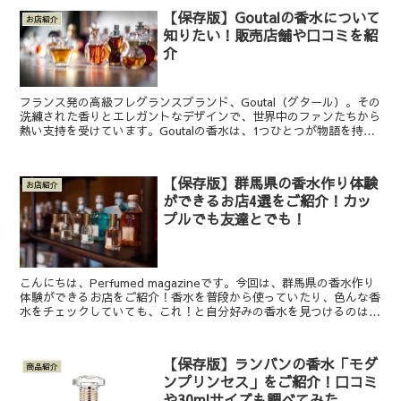
【保存版】Goutalの香水について
お店紹介
知りたい！販売店舗や口コミを紹
介
フランス発の高級フレグランスブランド、Goutal（グタール）。その
洗練された香りとエレガントなデザインで、世界中のファンたちから
熱い支持を受けています。Goutalの香水は、1つひとつが物語を持
ち、時間の経過と共に深みを増していく香りが特...
【保存版】群馬県の香水作り体験
お店紹介
ができるお店4選をご紹介！カッ
プルでも友達とでも！
こんにちは、Perfumed magazineです。今回は、群馬県の香水作り
体験ができるお店をご紹介！香水を普段から使っていたり、色んな香
水をチェックしていても、これ！と自分好みの香水を見つけるのは難
しいですよね。なかなか自分が好きな香りの...
【保存版】ランバンの香水「モダ
商品紹介
ンプリンセス」をご紹介！口コミ
や30mlサイズも調べてみた