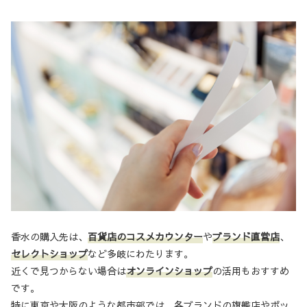
香水の購入先は、
百貨店のコスメカウンター
や
ブランド直営店
、
セレクトショップ
など多岐にわたります。
近くで見つからない場合は
オンラインショップ
の活用もおすすめ
です。
特に東京や大阪のような都市部では、各ブランドの旗艦店やポッ