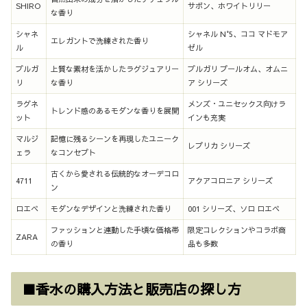
SHIRO
サボン、ホワイトリリー
な香り
シャネ
シャネル N°5、ココ マドモア
エレガントで洗練された香り
ル
ゼル
ブルガ
上質な素材を活かしたラグジュアリー
ブルガリ プールオム、オムニ
リ
な香り
ア シリーズ
ラグネ
メンズ・ユニセックス向けラ
トレンド感のあるモダンな香りを展開
ット
インも充実
マルジ
記憶に残るシーンを再現したユニーク
レプリカ シリーズ
ェラ
なコンセプト
古くから愛される伝統的なオーデコロ
4711
アクアコロニア シリーズ
ン
ロエベ
モダンなデザインと洗練された香り
001 シリーズ、ソロ ロエベ
ファッションと連動した手頃な価格帯
限定コレクションやコラボ商
ZARA
の香り
品も多数
■香水の購入方法と販売店の探し方