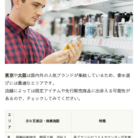
東京
や
大阪
は国内外の人気ブランドが集結しているため、香水選
びには最適なエリアです。
店舗によっては限定アイテムや先行販売商品に出会える可能性が
あるので、チェックしてみてください。
エ
リ
主な百貨店・商業施設
特徴
ア
東
伊勢丹新宿店、銀座三越、渋谷ス
各ブランドのコスメカウンターが充実