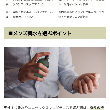
京
クランブルスクエア など
し、限定イベントも多数
大
阪急うめだ本店、ルクア大阪、心
国内外の有名ブランドが集まり、デパ
阪
斎橋PARCO など
地下や大型フロアが魅力
■メンズ香水を選ぶポイント
男性向け香水やユニセックスフレグランスを選ぶ際は、
香りの持