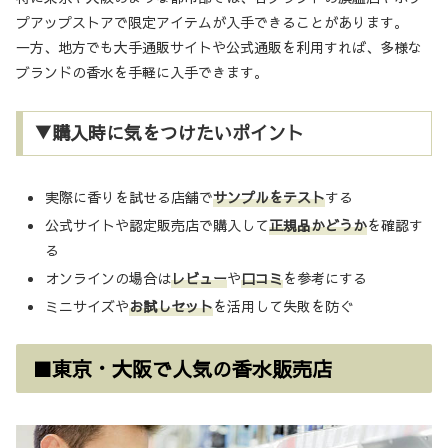
プアップストアで限定アイテムが入手できることがあります。
一方、地方でも大手通販サイトや公式通販を利用すれば、多様な
ブランドの香水を手軽に入手できます。
▼購入時に気をつけたいポイント
実際に香りを試せる店舗で
サンプルをテスト
する
公式サイトや認定販売店で購入して
正規品かどうか
を確認す
る
オンラインの場合は
レビュー
や
口コミ
を参考にする
ミニサイズや
お試しセット
を活用して失敗を防ぐ
■東京・大阪で人気の香水販売店