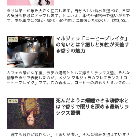
香りは第一印象を大きく左右します。自分らしい香水を選べば、日常
の気分も格段にアップします。とはいえ、年代や価格帯で迷いがちで
す。本記事では20代・30代・40代向けに厳選した香水と、1本3,000
円前後のプチプラ名品をまとめました。全14本...
マルジェラ「コーヒーブレイク」
コラム
の匂いとは？癒しと知性が交差す
る香りの魅力
カフェの静かな午後、ラテの湯気とともに漂うリラックス感。そんな
情景を香りで表現したのが、メゾン マルジェラのフレグランス「コ
ーヒーブレイク」です。この香水は、コーヒーの温もりとミルクのま
ろやかさ、そしてラベンダーの落ち着きを融合させた、まさ...
死んだように爆睡できる寝香水と
コラム
は？香りで眠りを深める最新リラ
ックス習慣
「寝ても疲れが取れない」「眠りが浅い」そんな悩みを抱えていませ