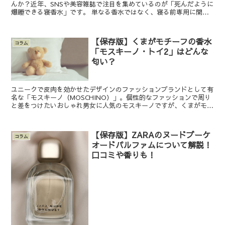
んか？近年、SNSや美容雑誌で注目を集めているのが「死んだように
爆睡できる寝香水」です。 単なる香水ではなく、寝る前専用に開発
された“香りの睡眠アイテム”として、多くの人が取り入...
【保存版】くまがモチーフの香水
コラム
「モスキーノ・トイ2」はどんな
匂い？
ユニークで皮肉を効かせたデザインのファッションブランドとして有
名な「モスキーノ（MOSCHINO）」。個性的なファッションで周り
と差をつけたいおしゃれ男女に人気のモスキーノですが、くまがモチ
ーフのかわいい香水を販売しているのをご存知でしたか...
【保存版】ZARAのヌードブーケ
コラム
オードパルファムについて解説！
口コミや香りも！