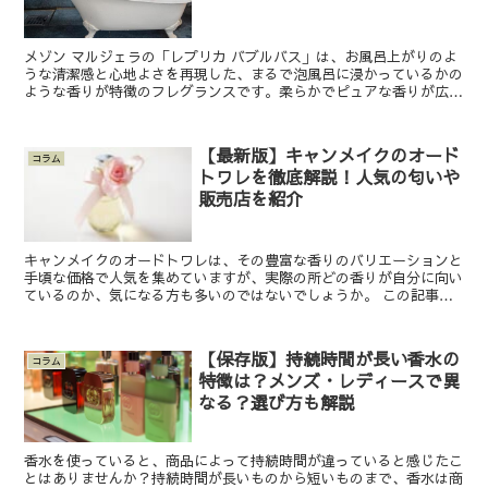
メゾン マルジェラの「レプリカ バブルバス」は、お風呂上がりのよ
うな清潔感と心地よさを再現した、まるで泡風呂に浸かっているかの
ような香りが特徴のフレグランスです。柔らかでピュアな香りが広が
り、リラックスしたひとときを演出します。 この記事で...
【最新版】キャンメイクのオード
コラム
トワレを徹底解説！人気の匂いや
販売店を紹介
キャンメイクのオードトワレは、その豊富な香りのバリエーションと
手頃な価格で人気を集めていますが、実際の所どの香りが自分に向い
ているのか、気になる方も多いのではないでしょうか。 この記事で
は、キャンメイクのオードトワレの魅力について徹底解説し...
【保存版】持続時間が長い香水の
コラム
特徴は？メンズ・レディースで異
なる？選び方も解説
香水を使っていると、商品によって持続時間が違っていると感じたこ
とはありませんか？持続時間が長いものから短いものまで、香水は商