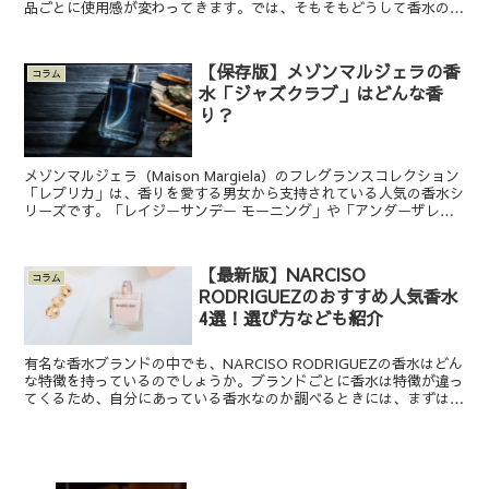
品ごとに使用感が変わってきます。では、そもそもどうして香水の持
続時間は違っているのでしょうか。どんな違いで香りの持続...
【保存版】メゾンマルジェラの香
コラム
水「ジャズクラブ」はどんな香
り？
メゾンマルジェラ（Maison Margiela）のフレグランスコレクション
「レプリカ」は、香りを愛する男女から支持されている人気の香水シ
リーズです。「レイジーサンデー モーニング」や「アンダーザレモ
ンツリー」など爽やかで夏にぴったりの香り...
【最新版】NARCISO
コラム
RODRIGUEZのおすすめ人気香水
4選！選び方なども紹介
有名な香水ブランドの中でも、NARCISO RODRIGUEZの香水はどん
な特徴を持っているのでしょうか。ブランドごとに香水は特徴が違っ
てくるため、自分にあっている香水なのか調べるときには、まずはブ
ランドの特徴を知るのが大切です。ブランドの...