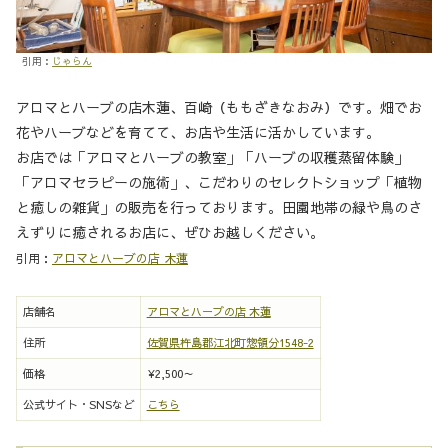
引用：
じゃらん
アロマとハーブの店木蓮、百崎（ももざきなおみ）です。畑でお
花やハーブなどを育てて、お店や生活に活かしています。
お店では「アロマとハーブの教室」「ハーブの収穫蒸留体験」
「アロマセラピーの施術」、こだわりのセレクトショップ「植物
と癒しの雑貨」の販売を行っております。田園地帯の緑や鳥のさ
えずりに癒されるお店に、ぜひお越しください。
引用：
アロマとハーブの店 木蓮
店舗名
アロマとハーブの店 木蓮
住所
佐賀県杵島郡江北町惣領分1548-2
価格
¥2,500～
公式サイト・SNSなど
こちら