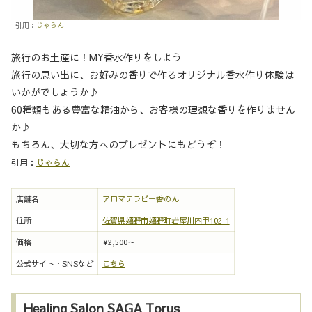
引用：
じゃらん
旅行のお土産に！MY香水作りをしよう
旅行の思い出に、お好みの香りで作るオリジナル香水作り体験は
いかがでしょうか♪
60種類もある豊富な精油から、お客様の理想な香りを作りません
か♪
もちろん、大切な方へのプレゼントにもどうぞ！
引用：
じゃらん
店舗名
アロマテラピー香のん
住所
佐賀県嬉野市嬉野町岩屋川内甲102-1
価格
¥2,500～
公式サイト・SNSなど
こちら
Healing Salon SAGA Torus