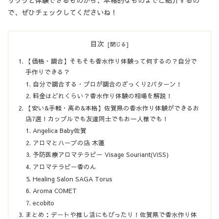
サクッと体験できるものから、本格的なものまでご紹介するの
で、ぜひチェックしてくださいね！
目次
【価格・調合】そもそも香水作り体験って何するの？自分で
手作りできる？
自分で調合する・プロが調合のざっくり2パターン！
料金はどれくらい？香水作り体験の相場を解説！
【安い&手軽・高め&本格】佐賀県の香水作り体験ができるお
店7選！カップルでも友達同士でもお一人様でも！
Angelica Baby佐賀
アロマとハーブの店 木蓮
予防医療アロマテラピー Visage Souriant(ViSS)
アロマテラピー香のん
Healing Salon SAGA Torus
Aroma COMET
ecobito
まとめ：デートや推し活にもぴったり！佐賀県で香水作り体