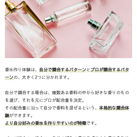
香水作り体験は、
自分で調合するパターン
と
プロが調合するパタ
ーン
の、大きく2つに分かれます。
自分で調合する場合は、複数ある香料の中から好きな香りのもの
を選び、それを元にプロが配合量を決定。
その配合量に沿って自分で香料を混ぜるという、
本格的な調合体
験
ができます。
より自分好みの香水を作りやすいのが特徴
です。