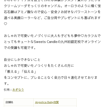
クリームソーダそっくりのキャンドル。オーロラのように煌く宝
石石鹸はアミノ酸なので安心・安全♪お好きなパワーストーンを
選べる美顔ローラーなど、ご自分用やプレゼントにも喜ばれます
♡
おしゃれで可愛いモノづくりに大人も子どもも夢中♡カラフルで
とってもキュートなSweets Candleの九州初認定校でオンライン
での受講も可能です。
自分にしかできないこと
おしゃれで可愛いモノつくりをたくさんの方に
「教える」「伝える」
をコンセプトに、ブレることなく全力で日々進化させておりま
す。
引用：
おぎなう
店舗名
Angelica Baby佐賀