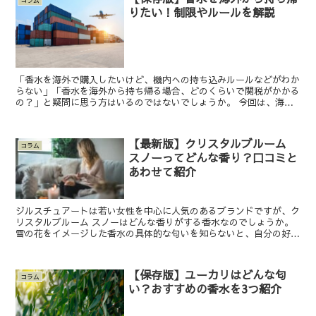
コラム
りたい！制限やルールを解説
「香水を海外で購入したいけど、機内への持ち込みルールなどがわか
らない」「香水を海外から持ち帰る場合、どのくらいで関税がかかる
の？」と疑問に思う方はいるのではないでしょうか。 今回は、海外
から日本へ香水を持ち帰る際のルールや制限について解説し...
【最新版】クリスタルブルーム
コラム
スノーってどんな香り？口コミと
あわせて紹介
ジルスチュアートは若い女性を中心に人気のあるブランドですが、ク
リスタルブルーム スノーはどんな香りがする香水なのでしょうか。
雪の花をイメージした香水の具体的な匂いを知らないと、自分の好み
の香りなのか、分かりませんよね。具体的な香りだけでなく...
【保存版】ユーカリはどんな匂
コラム
い？おすすめの香水を3つ紹介