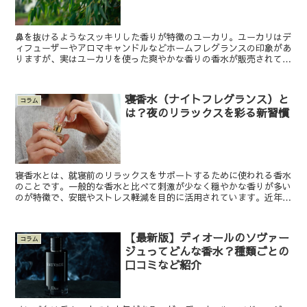
鼻を抜けるようなスッキリした香りが特徴のユーカリ。ユーカリはデ
ィフューザーやアロマキャンドルなどホームフレグランスの印象があ
りますが、実はユーカリを使った爽やかな香りの香水が販売されてい
るんです。 とはいえ、ユーカリの香水はあまり聞いたこと...
寝香水（ナイトフレグランス）と
コラム
は？夜のリラックスを彩る新習慣
寝香水とは、就寝前のリラックスをサポートするために使われる香水
のことです。一般的な香水と比べて刺激が少なく穏やかな香りが多い
のが特徴で、安眠やストレス軽減を目的に活用されています。近年で
は睡眠の質を向上したい方や疲れを癒やしたい方を中心に注...
【最新版】ディオールのソヴァー
コラム
ジュってどんな香水？種類ごとの
口コミなど紹介