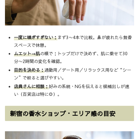
一度に嗅ぎすぎない：
まず3〜4本で比較。鼻が疲れたら無香
スペースで休憩。
ムエット→肌
の順で：トップだけで決めず、肌に乗せて30
分〜2時間の変化を確認。
目的を決める：
通勤用／デート用／リラックス用など“シー
ン”で絞ると選びやすい。
店員さんに相談：
好みの系統・NGを伝えると候補出しが速
い（百貨店は特に◎）。
新宿の香水ショップ・エリア感の目安