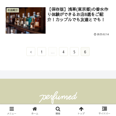
【保存版】浅草(東京都)の香水作
お店紹介
り体験ができるお店8選をご紹
介！カップルでも友達とでも！
2025.02.14
前
1
…
4
5
6
へ
© 2024 Perfumed 香水とコロンなライフ.
メニュー
ホーム
検索
トップ
サイドバー