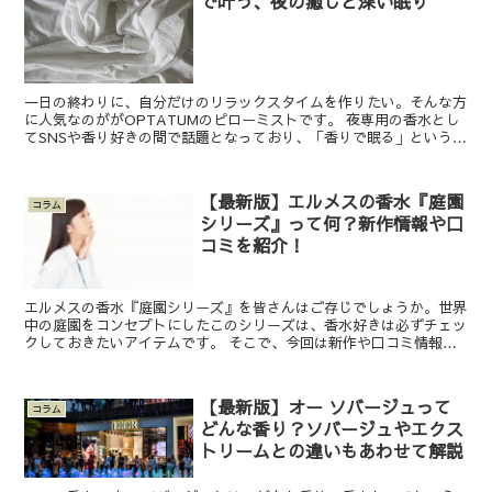
で叶う、夜の癒しと深い眠り
一日の終わりに、自分だけのリラックスタイムを作りたい。そんな方
に人気なのががOPTATUMのピローミストです。 夜専用の香水とし
てSNSや香り好きの間で話題となっており、「香りで眠る」という新
しいナイトルーティンを提案しています。 ミッドナ...
【最新版】エルメスの香水『庭園
コラム
シリーズ』って何？新作情報や口
コミを紹介！
エルメスの香水『庭園シリーズ』を皆さんはご存じでしょうか。世界
中の庭園をコンセプトにしたこのシリーズは、香水好きは必ずチェッ
クしておきたいアイテムです。 そこで、今回は新作や口コミ情報を
含め、庭園シリーズの魅力をご紹介します。『庭園シリーズ...
【最新版】オー ソバージュって
コラム
どんな香り？ソバージュやエクス
トリームとの違いもあわせて解説