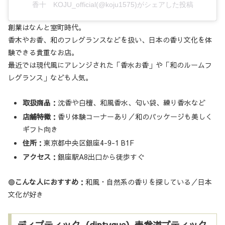
香十 KOJU_official(@koju1575)がシェアした投稿
創業はなんと室町時代。
香木やお香、和のフレグランスなどを扱い、日本の香り文化を体
験できる貴重なお店。
最近では現代風にアレンジされた「香水お香」や「和のルームフ
レグランス」なども人気。
取扱商品
：沈香や白檀、和風香水、匂い袋、練り香水など
店舗特徴
：香り体験コーナーあり／和のパッケージも美しく
ギフト向き
住所
：東京都中央区銀座4-9-1 B1F
アクセス
：銀座駅A8出口から徒歩すぐ
🟢
こんな人におすすめ
：和風・自然系の香りを探している／日本
文化が好き
ディプティック（diptyque）表参道ブティック