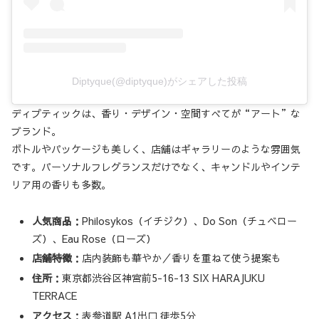
Diptyque(@diptyque)がシェアした投稿
ディプティックは、香り・デザイン・空間すべてが“アート”な
ブランド。
ボトルやパッケージも美しく、店舗はギャラリーのような雰囲気
です。パーソナルフレグランスだけでなく、キャンドルやインテ
リア用の香りも多数。
人気商品
：Philosykos（イチジク）、Do Son（チュベロー
ズ）、Eau Rose（ローズ）
店舗特徴
：店内装飾も華やか／香りを重ねて使う提案も
住所
：東京都渋谷区神宮前5-16-13 SIX HARAJUKU
TERRACE
アクセス
：表参道駅 A1出口 徒歩5分