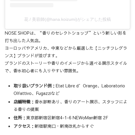
花 / 美容師(@hana.koizumi)がシェアした投稿
NOSE SHOPは、“香りのセレクトショップ”という新しい形を
打ち出した人気店。
ヨーロッパやアメリカ、中東などから厳選した【ニッチフレグラ
ンス】ブランドが並びます。
ブランドのストーリーや香りのイメージから選べる展示スタイル
で、香水初心者にも入りやすい雰囲気。
取り扱いブランド例
：Etat Libre d’Orange、Laboratorio
Olfattivo、Fugazziなど
店舗特徴
：香水診断あり、香りのアート展示、スタッフによ
る香りの提案
住所
：東京都新宿区新宿4-1-6 NEWoMan新宿 2F
アクセス
：新宿駅南口・新南改札からすぐ