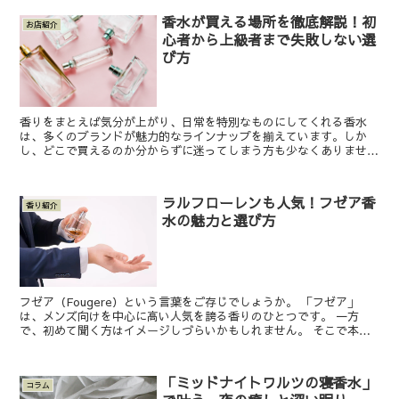
香水が買える場所を徹底解説！初
お店紹介
心者から上級者まで失敗しない選
び方
香りをまとえば気分が上がり、日常を特別なものにしてくれる香水
は、多くのブランドが魅力的なラインナップを揃えています。しか
し、どこで買えるのか分からずに迷ってしまう方も少なくありませ
ん。 そこで本記事では香水を購入できる代表的な場所や、それぞ...
ラルフローレンも人気！フゼア香
香り紹介
水の魅力と選び方
フゼア（Fougere）という言葉をご存じでしょうか。 「フゼア」
は、メンズ向けを中心に高い人気を誇る香りのひとつです。 一方
で、初めて聞く方はイメージしづらいかもしれません。 そこで本記
事では、フゼア香水の特徴や代表的なブランド、他の香り...
「ミッドナイトワルツの寝香水」
コラム