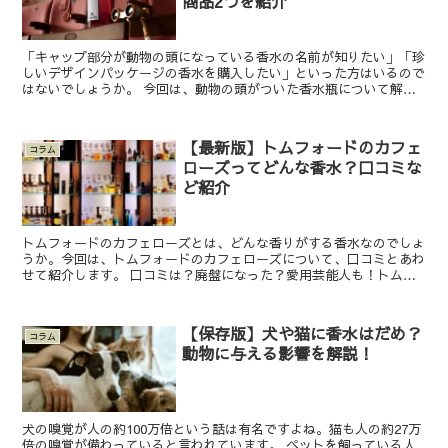
商品2つを紹介
「キャップ部分が動物の頭になっている香水の名前が知りたい」「珍
しいデザインパッケージの香水を購入したい」といった方はいるので
はないでしょうか。 今回は、動物の頭がついた香水瓶について解説
します。香水瓶のカラーデザインも重視したい人や、高級ブ...
【最新版】トムフォードのカフェ
コラム
ローズってどんな香水？口コミな
ど紹介
トムフォードのカフェローズとは、どんな香りがする香水なのでしょ
うか。今回は、トムフォードのカフェローズについて、口コミとあわ
せて紹介します。 口コミは？廃盤になった？愛用芸能人も！トムフ
ォードの人気香水カフェローズを紹介 トムフォードのカフ...
【保存版】犬や猫に香水はだめ？
コラム
動物に与える影響を解説！
犬の嗅覚が人の約100万倍という話は有名ですよね。猫も人の約27万
倍の嗅覚が備わっていると言われています。 ペットを飼っている人