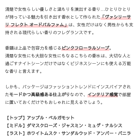
清楚で女性らしい優しさと温もりを演出する香り…ひとりひとり
が持っている魅力を引き出す香水として作られた
「ヴァシリーサ
リ フレクト オードパルファム」
は、女性だけはなく男性からも支
持される現代らしい香りのフレグランスです。
香調は上品で包容力を感じる
ピンクフローラルソープ
。
清楚な女性にも大胆な女性にもなるこちらの香水は、大切な人と
過ごすナイトシーンだけではなくビジネスシーンにも使える万能
な香りと言えます。
しかも、パッケージはファッショントレンドにインスパイアされ
た
モードかつ高級感ある仕上がり
なので、
インテリア感覚
で部屋
に置いておくだけでもおしゃれに見えるでしょう。
【トップ】アップル・ベルガモット
【ミドル】ダマスクローズ・ジャスミン・ミュゲ・ナルシス
【ラスト】ホワイトムスク・サンダルウッド・アンバー・バニラ