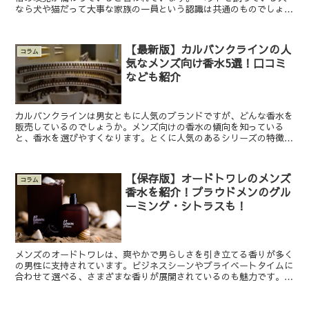
なら犬や猫だって大事な家族の一員という認識は共通のものでしょ
う。そんな鋭い嗅覚を持つ家族にとって香水はどのような...
【最新版】カルバンクラインの人
コラム
気なメンズ向け香水5選！口コミ
なども紹介
カルバンクラインは男女ともに人気のブランドですが、どんな香水を
販売しているのでしょうか。メンズ向けの香水の傾向を知っている
と、香水を選びやすくなります。とくに人気のあるシリーズの特徴を
おさえることで、自分にあっている香水を見つけやすくなりま...
【保存版】オードトワレのメンズ
コラム
香水を紹介！プラウドメンのグル
ーミング・シトラスも！
メンズのオードトワレは、爽やかで男らしさを引き立てる香りが多く
の男性に支持されています。ビジネスシーンやプライベートタイムに
合わせて選べる、さまざまな香りが展開されているのも魅力です。
この記事では、大人気なプラウドメンをはじめとする人気の...