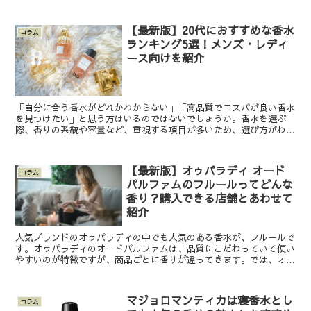
ーはどんな香りがするのか、種類は複数あるのかなど、香水...
【最新版】20代におすすめな香水
コラム
ランキング5選！メンズ・レディ
ース向けを紹介
「自分に合う香水がどれかわからない」「高品質でコスパが良い香水
を見つけたい」と思う方はいるのではないでしょうか。香水を選ぶ
際、香りの系統や容量など、重視する項目が多いため、選び方がわか
らない人は少なくないでしょう。 今回は20代におすすめの...
【最新版】オゥパラディ オード
コラム
パルファムのフルールってどんな
香り？購入できる店舗とあわせて
紹介
人気ブランドのオゥパラディの中でも人気のある香水が、フルールで
す。オゥパラディのオードパルファムは、品質にこだわっていて使い
やすいのが特徴ですが、商品ごとに香りが違ってきます。では、オゥ
パラディ オードパルファムの中でもフルールは、どんな香...
マジョロマンティカは寝香水とし
コラム