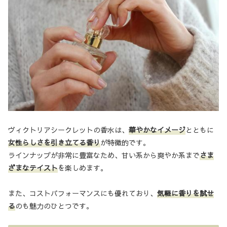
ヴィクトリアシークレットの香水は、
華やかなイメージ
とともに
女性らしさを引き立てる香り
が特徴的です。
ラインナップが非常に豊富なため、甘い系から爽やか系まで
さま
ざまなテイスト
を楽しめます。
また、コストパフォーマンスにも優れており、
気軽に香りを試せ
る
のも魅力のひとつです。