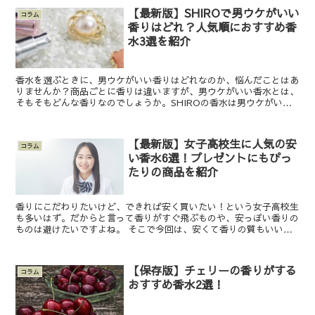
【最新版】SHIROで男ウケがいい
コラム
香りはどれ？人気順におすすめ香
水3選を紹介
香水を選ぶときに、男ウケがいい香りはどれなのか、悩んだことはあ
りませんか？商品ごとに香りは違いますが、男ウケがいい香水とは、
そもそもどんな香りなのでしょうか。SHIROの香水は男ウケがいい
のか、悪いのか、知りたいときにはブランド全体の特徴を...
【最新版】女子高校生に人気の安
コラム
い香水6選！プレゼントにもぴっ
たりの商品を紹介
香りにこだわりたいけど、できれば安く買いたい！という女子高校生
も多いはず。だからと言って香りがすぐ飛ぶものや、安っぽい香りの
ものは避けたいですよね。 そこで今回は、安くて香りの質もいいと
評判の人気香水6選を紹介していきます。女子高校生が香水...
【保存版】チェリーの香りがする
コラム
おすすめ香水2選！