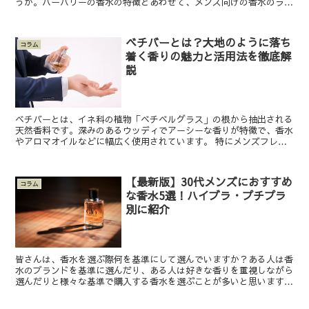
うか。バーバリーの香水の特徴とあわせて、メンズ向けの香水のライ
ンについても詳しく知りたいですよね。メンズラインのバー...
ベチバーとは？大地のように落ち
コラム
着く香りの魅力と活用法を徹底解
説
ベチバーとは、イネ科の植物「ベチベルグラス」の根から抽出される
天然香料です。深みのあるウッディでアーシーな香りが特徴で、香水
やアロマオイルなどに幅広く使用されています。 特にメンズフレグ
ランスでは重厚感や落ち着きを演出する要素として人気があ...
【最新版】30代メンズにおすすめ
コラム
な香水5選！ハイブラ・プチプラ
別に紹介
皆さんは、香水を選ぶ際何を基準にして選んでいますか？ある人は香
水のブランドを基準に選んだり、ある人は好きな香りを重視しながら
選んだりと様々な基準で購入する香水を選ぶことが多いと思います。
しかし、好きな香りと言っても初めての香水を買うときなど...