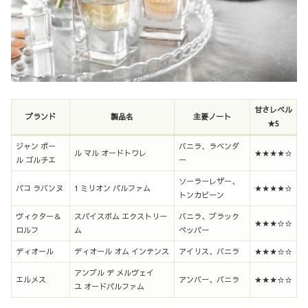
甘さレベル
ブランド
製品名
主要ノート
★5
ジャン ポー
バニラ、ラベンダ
ル マル オードトワレ
★★★★☆
ル ゴルチエ
ー
ソーラーレザー、
パコ ラバンヌ
1 ミリオン パルファム
★★★★☆
トンカビーン
ヴィクター＆
スパイスボム エクストリー
バニラ、ブラック
★★★☆☆
ロルフ
ム
ペッパー
ディオール
ディオール オム インテンス
アイリス、バニラ
★★★☆☆
アンブル デ メルヴェイ
エルメス
アンバー、バニラ
★★★☆☆
ユ オードパルファム