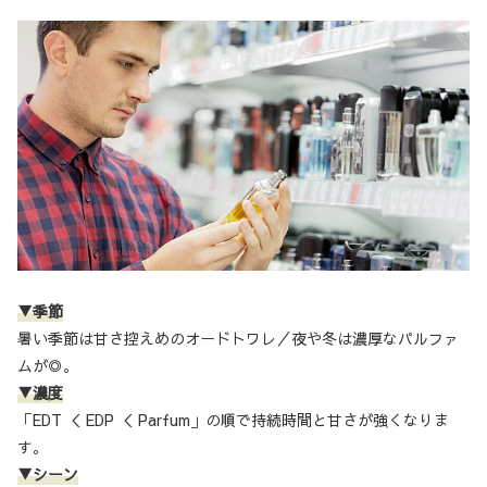
▼季節
暑い季節は甘さ控えめのオードトワレ／夜や冬は濃厚なパルファ
ムが◎。
▼濃度
「EDT ＜ EDP ＜ Parfum」の順で持続時間と甘さが強くなりま
す。
▼シーン