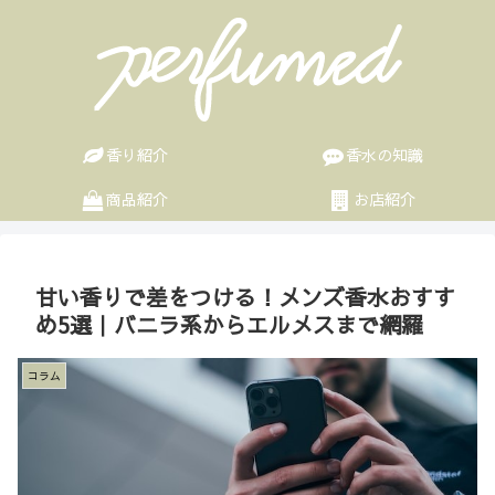
香り紹介
香水の知識
商品紹介
お店紹介
甘い香りで差をつける！メンズ香水おすす
め5選｜バニラ系からエルメスまで網羅
コラム