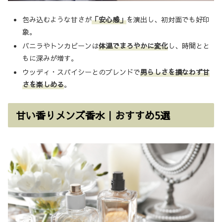
包み込むような甘さが
「安心感」
を演出し、初対面でも好印
象。
バニラやトンカビーンは
体温でまろやかに変化
し、時間とと
もに深みが増す。
ウッディ・スパイシーとのブレンドで
男らしさを損なわず甘
さを楽しめる
。
甘い香りメンズ香水｜おすすめ5選