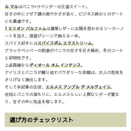
ル マル
はバニラ×ラベンダーの王道スイート。
甘さの中にフゼア調の爽やかさがあり、ビジネス終わりのデート
にも最適です。
1 ミリオン パルファム
は濃厚レザーに太陽を思わせるソーラーノ
ートを加え、夜遊びシーンで映える一本。
スパイス好きには
スパイスボム エクストリーム
。
ブラックペッパーの刺激がバニラの甘さを引き締め、冬のコート
と好相性です。
上品路線なら
ディオール オム インテンス
。
アイリスとバニラが織り成すパウダリーな余韻は、大人の色気を
さりげなく演出します。
そして本記事の主役、
エルメス アンブル デ メルヴェイユ
。
琥珀とバニラの温もりに、エルメスらしい上質なシダーが重な
り、甘さの中に気品を宿します。
選び方のチェックリスト