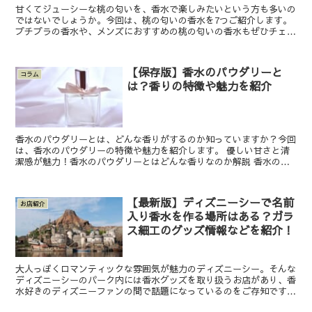
甘くてジューシーな桃の匂いを、香水で楽しみたいという方も多いの
ではないでしょうか。今回は、桃の匂いの香水を7つご紹介します。
プチプラの香水や、メンズにおすすめの桃の匂いの香水もぜひチェッ
クしてくださいね。 桃の匂いの香水について解説 まずは...
【保存版】香水のパウダリーと
コラム
は？香りの特徴や魅力を紹介
香水のパウダリーとは、どんな香りがするのか知っていますか？今回
は、香水のパウダリーの特徴や魅力を紹介します。 優しい甘さと清
潔感が魅力！香水のパウダリーとはどんな香りなのか解説 香水のパ
ウダリーとはどんな香りなのか、くわしく説明します。 パ...
【最新版】ディズニーシーで名前
お店紹介
入り香水を作る場所はある？ガラ
ス細工のグッズ情報などを紹介！
大人っぽくロマンティックな雰囲気が魅力のディズニーシー。そんな
ディズニーシーのパーク内には香水グッズを取り扱うお店があり、香
水好きのディズニーファンの間で話題になっているのをご存知です
か？ また、東京ディズニーリゾートは2023年4月に40...