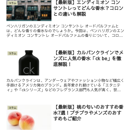
【最新版】エンディミオン コン
コラム
サントレってどんな香水？コロン
との違いも解説
ペンハリガンのエンディミオン コンサントレ オードパルファムと
は、どんな香りの香水なのでしょうか。今回は、ペンハリガンのエン
ディミオン コンサントレ オードパルファムの香りについて、コロン
との違いとあわせて解説します。 ペンハリガンのエンデ...
【最新版】カルバンクラインでメ
コラム
ンズに人気の香水「ck be」を徹
底解説！
カルバンクラインは、アンダーウェアやファッション小物など幅広く
手掛けるアメリカ発のブランド。長年愛され続けている「エタニテ
ィ」や「ckシリーズ」などのフレグランス部門も人気が高く、世界
中の人から愛されています。 本記事では、そんなカルバンク...
【最新版】桃の匂いのおすすめ香
コラム
水7選！プチプラやメンズのおす
すめもご紹介